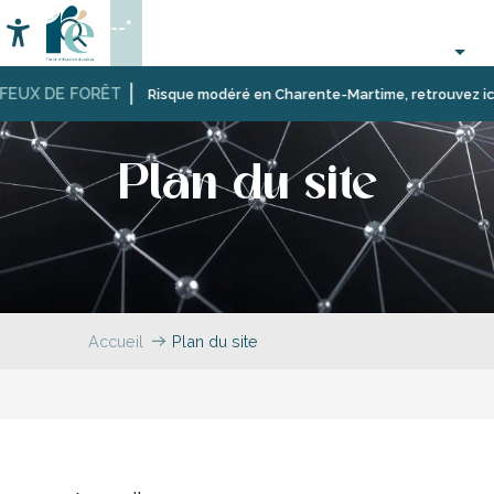
Aller
--°
au
Accessibilité
Recherche
contenu
principal
FEUX DE FORÊT
Risque modéré en Charente-Martime, retrouvez ici les
Plan du site
Accueil
Plan du site