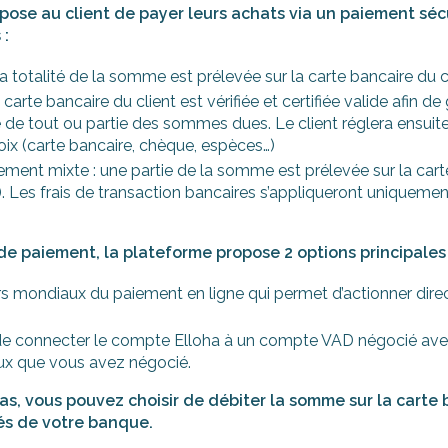
ropose au client de payer leurs achats via un paiement séc
 :
totalité de la somme est prélevée sur la carte bancaire du c
arte bancaire du client est vérifiée et certifiée valide afin 
é de tout ou partie des sommes dues. Le client réglera ensuit
ix (carte bancaire, chèque, espèces…)
ent mixte : une partie de la somme est prélevée sur la cart
 Les frais de transaction bancaires s’appliqueront uniquement 
 de paiement, la plateforme propose 2 options principales 
aders mondiaux du paiement en ligne qui permet d’actionner di
 de connecter le compte Elloha à un compte VAD négocié ave
ux que vous avez négocié.
 pas, vous pouvez choisir de débiter la somme sur la carte
isés de votre banque.