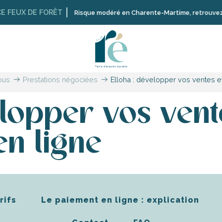
DE FORÊT
Risque modéré en Charente-Martime, retrouvez ici les restr
ous
Prestations négociées
Elloha : développer vos ventes et
elopper vos vent
en ligne
rifs
Le paiement en ligne : explication