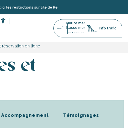
ictions sur l’île de Ré
Haute mer
--°
Accessibilité
Basse mer
Info trafic
--
--
--
:
:
 réservation en ligne
es et
Accompagnement
Témoignages