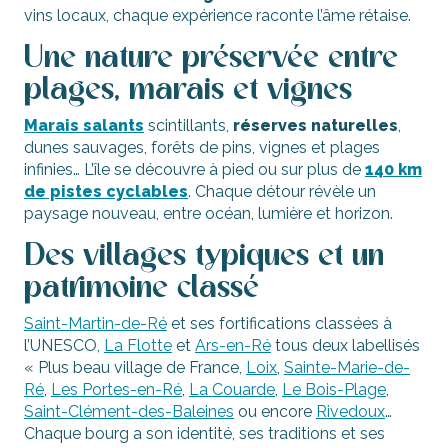
vins locaux, chaque expérience raconte l’âme rétaise.
Une nature préservée entre
plages, marais et vignes
Marais salants
scintillants,
réserves naturelles
,
dunes sauvages, forêts de pins, vignes et plages
infinies… L’île se découvre à pied ou sur plus de
140 km
de pistes cyclables
. Chaque détour révèle un
paysage nouveau, entre océan, lumière et horizon.
Des villages typiques et un
patrimoine classé
Saint-Martin-de-Ré
et ses fortifications classées à
l’UNESCO,
La Flotte
et
Ars-en-Ré
tous deux labellisés
« Plus beau village de France,
Loix
,
Sainte-Marie-de-
Ré
,
Les Portes-en-Ré
,
La Couarde
,
Le Bois-Plage
,
Saint-Clément-des-Baleines
ou encore
Rivedoux
…
Chaque bourg a son identité, ses traditions et ses