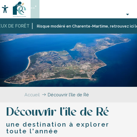
Aller
--°
au
Accessibilité
Recherche
contenu
principal
UX DE FORÊT
Risque modéré en Charente-Martime, retrouvez ici les re
Accueil
Découvrir l’île de Ré
Découvrir l’île de Ré
une destination à explorer
toute l'année