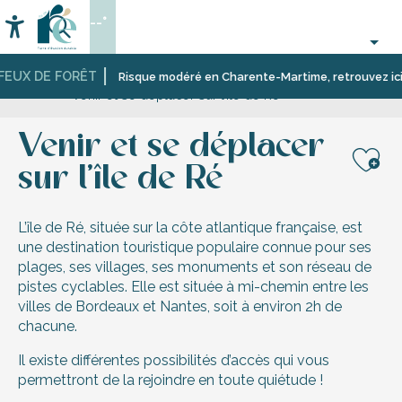
Aller
--°
au
Accessibilité
Recherche
contenu
principal
FEUX DE FORÊT
Accueil
S’informer
Risque modéré en Charente-Martime, retrouvez ici les
Venir et se déplacer sur l’île de Ré
Venir et se déplacer
sur l’île de Ré
Aj
L’île de Ré, située sur la côte atlantique française, est
une destination touristique populaire connue pour ses
plages, ses villages, ses monuments et son réseau de
pistes cyclables. Elle est située à mi-chemin entre les
villes de Bordeaux et Nantes, soit à environ 2h de
chacune.
Il existe différentes possibilités d’accès qui vous
permettront de la rejoindre en toute quiétude !