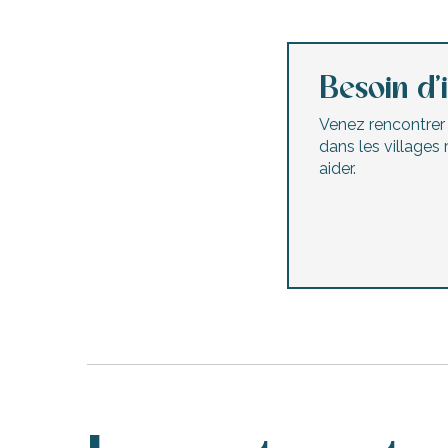
Besoin d’
Venez rencontrer l
dans les villages
aider.
urnables
erver
ne
site
idée