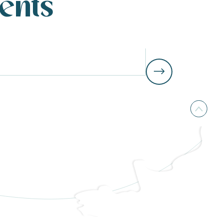
ents
Campings