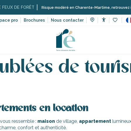
UX DE FORÊT
Risque modéré en Charente-Martime, retrouvez ici les r
pace pro
Brochures
Nous contacter
Accessibilit
Voir les 
Locations meublées de tourisme sur l’île de Ré
ublées de tourism
rtements en location
 vous ressemble :
maison
de village,
appartement
lumineux
 charme, confort et authenticité.