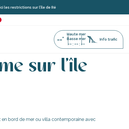
estrictions sur l’île de Ré
é
favoris
Haute mer
--°
Basse mer
Info trafic
--
--
--
:
:
e sur l’île
 en bord de mer ou villa contemporaine avec