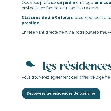
-en-Ré
Que vous préfériez
un jardin
ombragé,
une cou
Bois-Plage-en-
privilégiés en famille, entre amis ou à deux.
Classées de 1 à 5 étoiles
, elles répondent à t
nt-Clément-
prestige
.
aleines
Couarde-sur-
En réservant directement via notre plateforme, vou
Flotte
 Portes-en-Ré
La Cachette du Port
x
Soquette
Giraudeau - Marché 2
edoux-Plage
Les résidence
Richard Maryleine B
nt-Martin-de-Ré
Mistinguette
nte-Marie-de-Ré
Le Moulin des Sables - Maison bleue
Vous trouverez également des offres de logemen
Mer & lumière Gîte SéRénité calme confort * * *
Proust Michel - La Maison Bleue
Reglin Bernier Stéphanie - Studio
Découvrez les résidences de tourisme
Maison de vacances La Couardaise
Villa Seagull
Le Moulin des Sables - Villa terre-mer