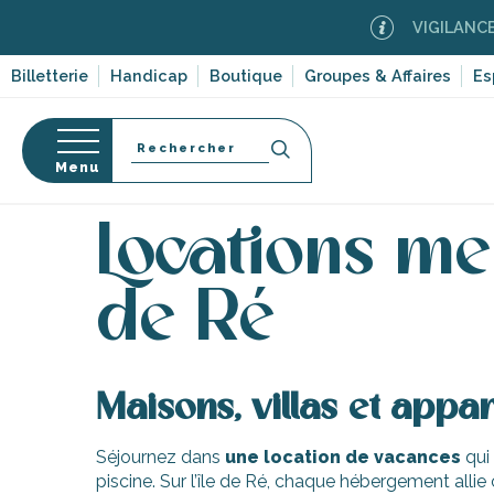
Aller
VIGILANCE FE
au
contenu
Billetterie
Handicap
Boutique
Groupes & Affaires
Es
principal
Recherche
Menu
Accueil
Séjourner sur l’île de Ré
Hébergements
Locations me
s
de Ré
Maisons, villas et appa
Séjournez dans
une location de vacances
qui
piscine. Sur l’île de Ré, chaque hébergement allie