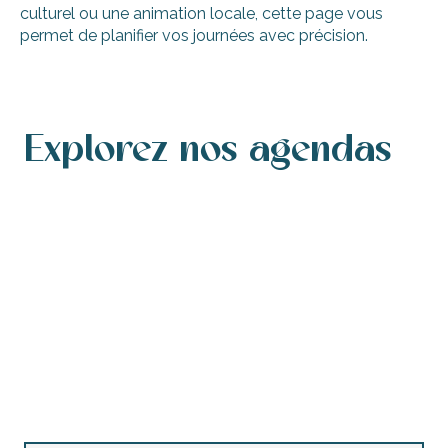
culturel ou une animation locale, cette page vous
permet de planifier vos journées avec précision.
Explorez nos agendas
Agenda des manifestations
Agenda de ce week-end
Agenda des manifestations accessibles
Agenda de cette semaine
Les marchés nocturnes
Concerts et festivals
Brocantes et vide-greniers
Animations enfants
Toutes les visites guidées