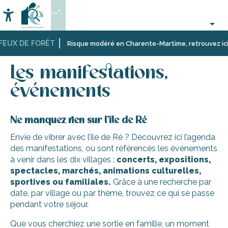
Aller
--°
au
Accessibilité
Recherche
contenu
principal
FEUX DE FORÊT
Accueil
Activités,
Les manifestations, événements
Risque modéré en Charente-Martime, retrouvez ici les
loisirs,
cours
Les manifestations,
et
découverte
événements
Ne manquez rien sur l’île de Ré
Envie de vibrer avec l’île de Ré ? Découvrez ici l’agenda
des manifestations, où sont référencés les événements
à venir dans les dix villages :
concerts, expositions,
spectacles, marchés, animations culturelles,
sportives ou familiales.
Grâce à une recherche par
date, par village ou par thème, trouvez ce qui se passe
pendant votre séjour.
Que vous cherchiez une sortie en famille, un moment