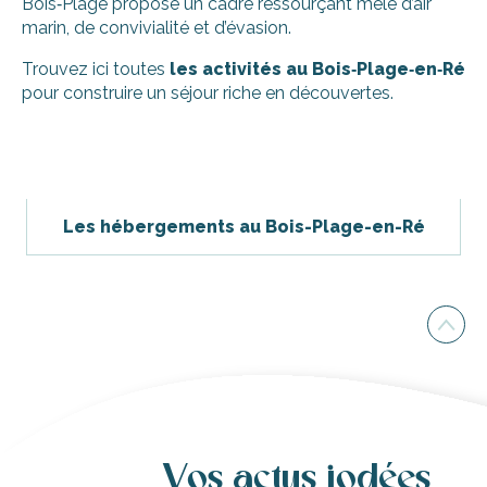
Bois‑Plage propose un cadre ressourçant mêlé d’air
marin, de convivialité et d’évasion.
Trouvez ici toutes
les activités au Bois‑Plage‑en‑Ré
pour construire un séjour riche en découvertes.
Surf et natation à domicile par Swim and Surf
Balade du Facteur François à vélo : La Cabane Ostréicole
Beach Bikes - Le Bois-Plage-en-Ré - Rue de la Glacière
Les hébergements au Bois-Plage-en-Ré
Beach Bikes - Le Bois-Plage-en-Ré - Camping Val de Loir
L'Aventure de Noël sur le marché de noël du Bois-Plage
Aire de jeux - Les Gollandières
Les Vélos de l'île de Ré au Bois-Plage-en-Ré
Massage du Monde par Laëtitia
Bibliothèque du Bois-Plage-en-Ré
Consultation en astrologie & numérologie zen
Découverte du vignoble à vélo et dégustation
Foyer des jeunes et d'éducation populaire
Vos actus iodées