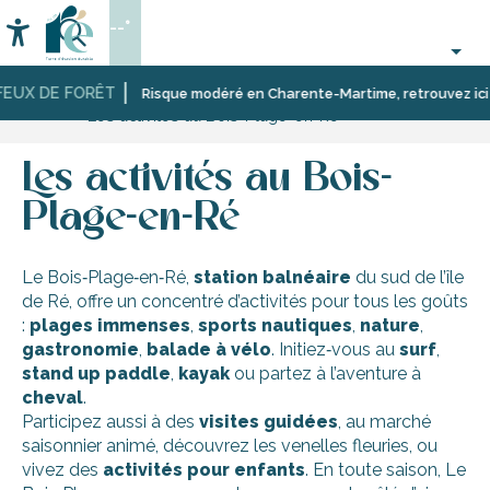
Aller
--°
au
Accessibilité
Recherche
contenu
principal
FEUX DE FORÊT
Accueil
Découvrir
Dix
Le
Risque modéré en Charente-Martime, retrouvez ici les
Les activités au Bois-Plage-en-Ré
l’île
villages
Bois-
de
et
Plage-
Ré
des
en-
Les activités au Bois-
paysages
Ré
aux
Plage-en-Ré
multiples
facettes
Le Bois‑Plage‑en‑Ré,
station balnéaire
du sud de l’île
de Ré, offre un concentré d’activités pour tous les goûts
:
plages immenses
,
sports nautiques
,
nature
,
gastronomie
,
balade à vélo
. Initiez‑vous au
surf
,
stand up paddle
,
kayak
ou partez à l’aventure à
cheval
.
Participez aussi à des
visites guidées
, au marché
saisonnier animé, découvrez les venelles fleuries, ou
vivez des
activités pour enfants
. En toute saison, Le