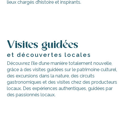
lieux chargés d’histoire et inspirants.
Musées et monuments
G
Visites guidées
et découvertes locales
Découvrez l’île d’une manière totalement nouvelle,
grâce à des visites guidées sur le patrimoine culturel,
des excursions dans la nature, des circuits
gastronomiques et des visites chez des producteurs
locaux. Des expériences authentiques, guidées par
Visites guidées
des passionnés locaux.
du patrimoine
Boucles
insulaire
gourmandes
Visites guidées ou libres de producteurs