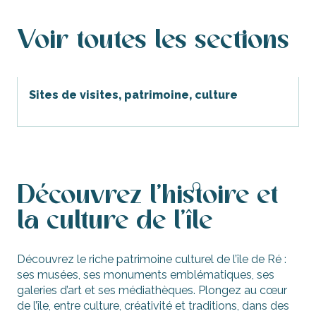
Tout !
Patrimoine
Voir toutes les sections
visites
Sites de visites, patrimoine, culture
Famille
Apprenez
Loisirs, sport, sensations fortes
locations
Découvrez l'histoire et
la culture de l'île
bien-être
Itinéraires
Découvrez le riche patrimoine culturel de l’île de Ré :
ses musées, ses monuments emblématiques, ses
Piscine et cinéma
galeries d’art et ses médiathèques. Plongez au cœur
de l’île, entre culture, créativité et traditions, dans des
Événements