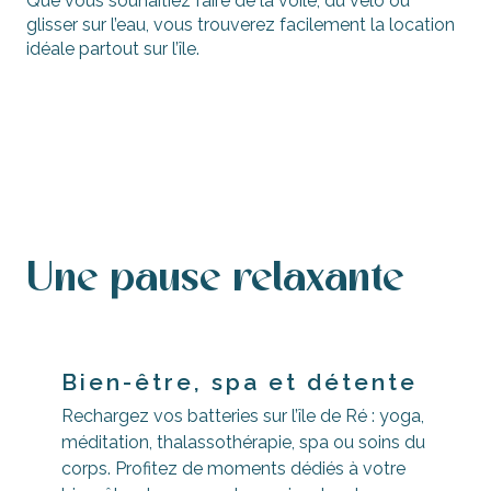
Que vous souhaitiez faire de la voile, du vélo ou
glisser sur l’eau, vous trouverez facilement la location
idéale partout sur l’île.
Louez un vélo
Trottinettes, segways, gyropodes…
Voile légère, surf, paddles
Bateaux
Une pause relaxante
Bien-être, spa et détente
Rechargez vos batteries sur l’île de Ré : yoga,
méditation, thalassothérapie, spa ou soins du
corps. Profitez de moments dédiés à votre