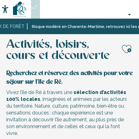
Aller
--°
au
Accessibilité
Recherche
contenu
principal
DE FORÊT
Accueil
Activités, loisirs, cours et découverte
Risque modéré en Charente-Martime, retrouvez ici les restr
Activités, loisirs,
cours et découverte
Aj
Recherchez et réservez des activités pour votre
séjour sur l’île de Ré.
Vivez l’île de Ré à travers une
sélection d’activités
100% locales
, imaginées et animées par les acteurs
du territoire. Nature, culture, patrimoine, bien‑être ou
sensations douces : chaque expérience est une
invitation à découvrir l’île autrement, au plus près de
son environnement et de celles et ceux qui la font
vivre.