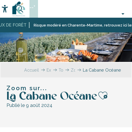
Aller
--°
au
Accessibilité
Recherche
contenu
principal
X DE FORÊT
Risque modéré en Charente-Martime, retrouvez ici les res
Accueil
Explorer
Tous
Zoom
La Cabane Océane
les
sur…
témoignages
Zoom sur...
La Cabane Océane
Ajout
Publié le 9 août 2024