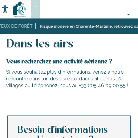
Aller
--°
au
Accessibilité
Recherche
contenu
principal
EUX DE FORÊT
Accueil
Activités,
Sport
Dans les airs
Risque modéré en Charente-Martime, retrouvez ici les
loisirs,
et
cours
sensation
Dans les airs
et
découverte
Vous recherchez une activité aérienne ?
Si vous souhaitez plus d’informations, venez à notre
rencontre dans l’un des bureaux d’accueil de nos 10
villages ou téléphonez-nous au +33 (0)5 46 09 00 55 !
Survol de l'île en hélicoptère ULM
Besoin d’informations