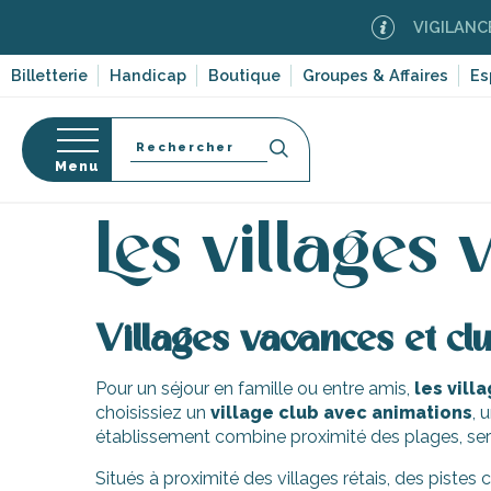
Aller
VIGILANCE FE
au
contenu
Billetterie
Handicap
Boutique
Groupes & Affaires
Es
principal
Recherche
Menu
Accueil
Séjourner sur l’île de Ré
Hébergements
Les villages 
s
Villages vacances et cl
Pour un séjour en famille ou entre amis,
les vill
choisissiez un
village club avec animations
, 
établissement combine proximité des plages, ser
Situés à proximité des villages rétais, des pistes 