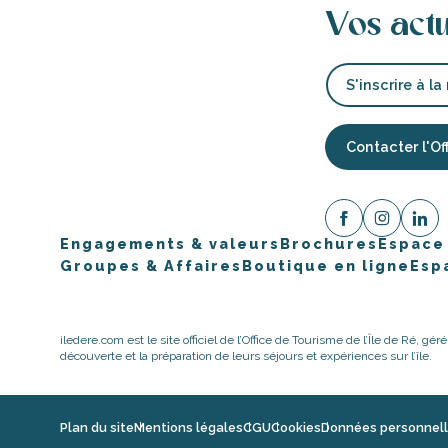
Vos act
S'inscrire à la
ents
les
Contacter l'Of
tion
Engagements & valeurs
Brochures
Espace
Groupes & Affaires
Boutique en ligne
Esp
iledere.com est le site officiel de l’Office de Tourisme de l’Île de Ré, gér
découverte et la préparation de leurs séjours et expériences sur l’île.
Plan du site
Mentions légales
CGU
Cookies
Données personnel