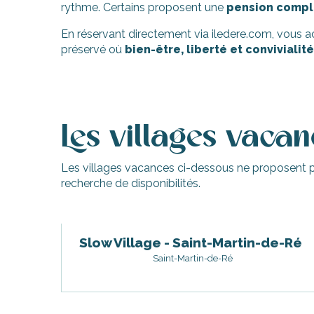
-en-Ré
rythme. Certains proposent une
pension compl
Bois-Plage-en-
En réservant directement via iledere.com, vous acc
préservé où
bien-être, liberté et convivialité
nt-Clément-
aleines
Couarde-sur-
Village de vacances - VVF Ile de Ré Les Dunes
Le Bois Saint-Martin
Flotte
Slow Village - Saint-Martin-de-Ré
Les villages vaca
 Portes-en-Ré
Village de vacances Ré La Blanche
x
Village de Vacances - Artes Le Village Océanique
Les villages vacances ci-dessous ne proposent p
edoux-Plage
Village de Vacances - VVF Ile de Ré Les Salines
recherche de disponibilités.
Village de vacances Odesia Vacances - Le Phare
nt-Martin-de-Ré
Centre Vacances-Accueil-Découvertes
nte-Marie-de-Ré
Slow Village - Saint-Martin-de-Ré
Saint-Martin-de-Ré