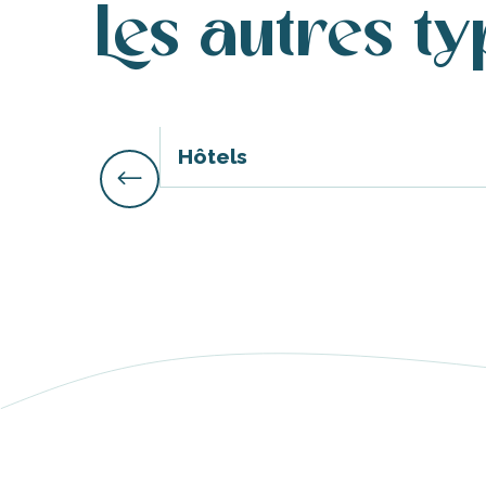
Les autres t
Hôtels
s
ns