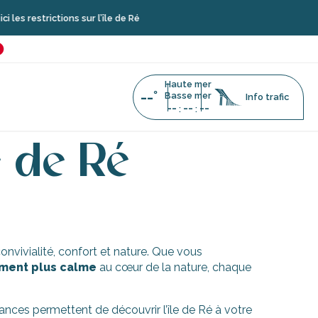
estrictions sur l’île de Ré
é
favoris
Haute mer
--°
Basse mer
Info trafic
--
--
--
:
:
e de Ré
onvivialité, confort et nature. Que vous
ment plus calme
au cœur de la nature, chaque
acances permettent de découvrir l’île de Ré à votre