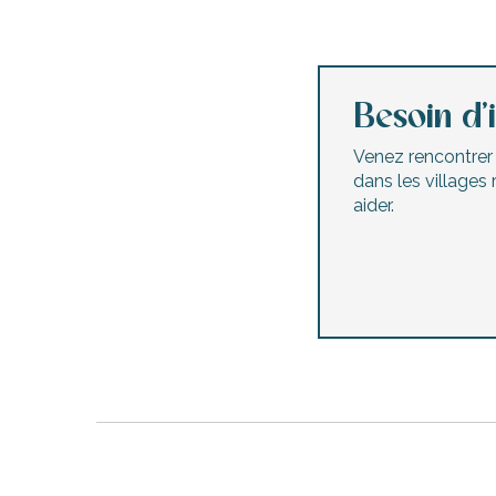
Besoin d’
Venez rencontrer l
dans les villages
aider.
urnables
erver
ne
site
idée