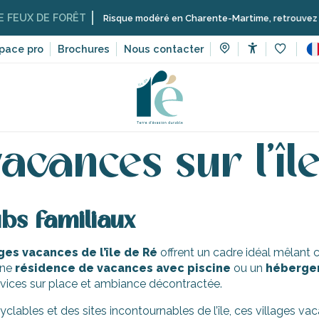
UX DE FORÊT
Risque modéré en Charente-Martime, retrouvez ici les r
pace pro
Brochures
Nous contacter
Accessibilit
Voir les 
Les villages vacances sur l’île de Ré
vacances sur l’îl
ubs familiaux
ages vacances de l’île de Ré
offrent un cadre idéal mêlant c
une
résidence de vacances avec piscine
ou un
héberge
vices sur place et ambiance décontractée.
cyclables et des sites incontournables de l’île, ces villages v