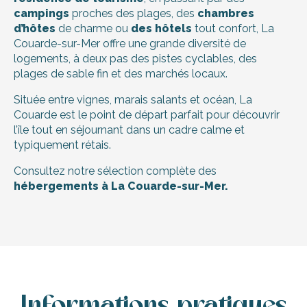
campings
proches des plages, des
chambres
d’hôtes
de charme ou
des hôtels
tout confort, La
Couarde-sur-Mer offre une grande diversité de
logements, à deux pas des pistes cyclables, des
plages de sable fin et des marchés locaux.
Située entre vignes, marais salants et océan, La
Couarde est le point de départ parfait pour découvrir
l’île tout en séjournant dans un cadre calme et
typiquement rétais.
Consultez notre sélection complète des
hébergements à La Couarde-sur-Mer.
Richard Maryleine B
Richard Maryleine C
Le Clos des Epinettes
Maison La Belle Adorée
Informations pratiques