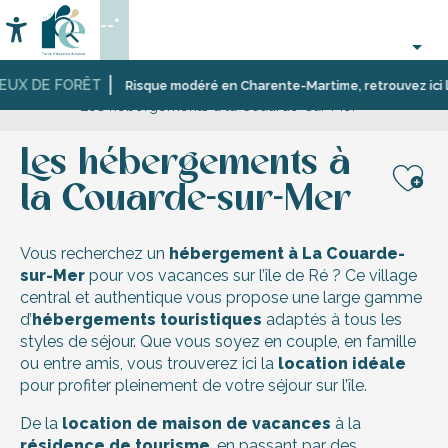
Aller
--°
au
Accessibilité
Recherche
contenu
principal
EUX DE FORÊT
Accueil
Découvrir
Dix
La
Risque modéré en Charente-Martime, retrouvez ici les 
Les hébergements à la Couarde-sur-Mer
l’île
villages
Couarde-
de
et
sur-
Ré
des
Mer
Les hébergements à
paysages
aux
la Couarde-sur-Mer
Aj
multiples
facettes
Vous recherchez un
hébergement à La Couarde-
sur-Mer
pour vos vacances sur l’île de Ré ? Ce village
central et authentique vous propose une large gamme
d’
hébergements touristiques
adaptés à tous les
styles de séjour. Que vous soyez en couple, en famille
ou entre amis, vous trouverez ici la
location idéale
pour profiter pleinement de votre séjour sur l’île.
De la
location de maison de vacances
à la
résidence de tourisme
, en passant par des