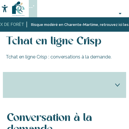
Aller
--°
au
Accessibilité
Recherche
contenu
principal
DE FORÊT
Accueil
Espace
L’office
Outils
Tchat en ligne Crisp
Risque modéré en Charente-Martime, retrouvez ici les restr
pro
de
&
tourisme
technologies
Tchat en ligne Crisp
Tchat en ligne Crisp : conversations à la demande.
Conversation à la
Conversation à la demande