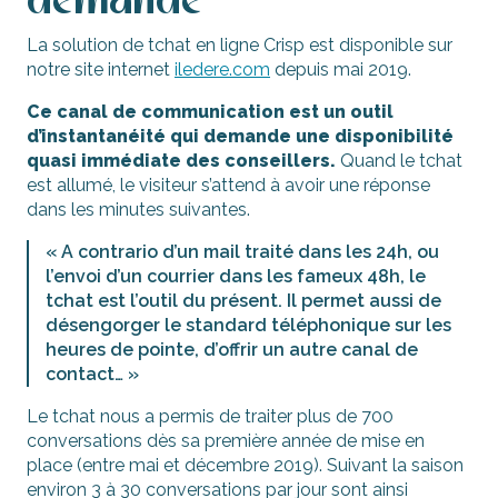
demande
Avantages
La solution de tchat en ligne Crisp est disponible sur
Retours satisfaction
notre site internet
iledere.com
depuis mai 2019.
Points de vigilances
Ce canal de communication est un outil
d’instantanéité qui demande une disponibilité
Avis utilisateurs
quasi immédiate des conseillers.
Quand le tchat
est allumé, le visiteur s’attend à avoir une réponse
dans les minutes suivantes.
« A contrario d’un mail traité dans les 24h, ou
l’envoi d’un courrier dans les fameux 48h, le
tchat est l’outil du présent. Il permet aussi de
désengorger le standard téléphonique sur les
heures de pointe, d’offrir un autre canal de
contact… »
Le tchat nous a permis de traiter plus de 700
conversations dès sa première année de mise en
place (entre mai et décembre 2019). Suivant la saison
environ 3 à 30 conversations par jour sont ainsi