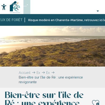
Aller
--°
au
Accessibilité
Recherche
contenu
principal
X DE FORÊT
Risque modéré en Charente-Martime, retrouvez ici les re
Accueil
Explorer
Expériences
Bien-être sur l’île de Ré : une expérience
revigorante
Bien-être sur l’île de
Ré : une expérience