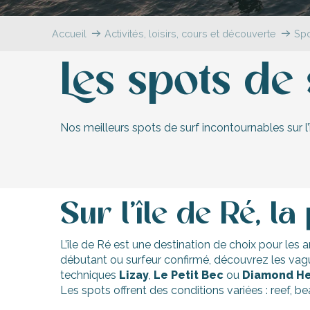
Accueil
Activités, loisirs, cours et découverte
Spo
Les spots de 
-en-Ré
Nos meilleurs spots de surf incontournables sur l
Bois-Plage-en-
nt-Clément-
aleines
Couarde-sur-
Sur l’île de Ré, l
Flotte
L’île de Ré est une destination de choix pour les 
 Portes-en-Ré
débutant ou surfeur confirmé, découvrez les va
x
techniques
Lizay
,
Le Petit Bec
ou
Diamond H
edoux-Plage
Les spots offrent des conditions variées : reef, b
nt-Martin-de-Ré