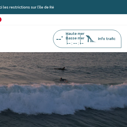
ns sur l’île de Ré
é
favoris
Haute mer
--°
Basse mer
Info trafic
--
--
--
:
: