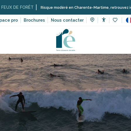
ORÊT
Risque modéré en Charente-Martime, retrouvez ici les restrictio
pace pro
Brochures
Nous contacter
Accessibilit
Voir les 