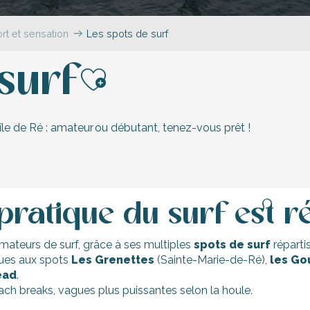
rt et sensation
Les spots de surf
surf
Ajouter aux favo
’île de Ré : amateur ou débutant, tenez-vous prêt !
a pratique du surf est
amateurs de surf, grâce à ses multiples
spots de surf
réparti
gues aux spots
Les Grenettes
(Sainte-Marie-de-Ré),
les Go
ead
.
each breaks, vagues plus puissantes selon la houle.