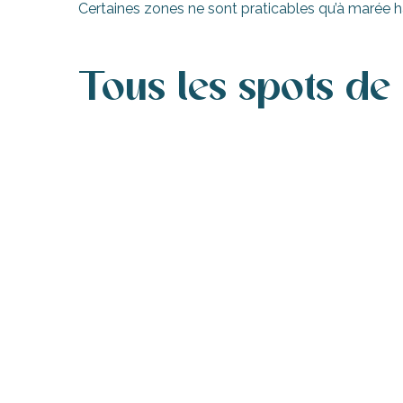
Certaines zones ne sont praticables qu’à marée 
nte-Marie-de-Ré
Tous les spots de 