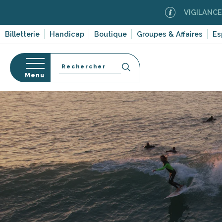
Aller
VIGILANCE FEUX DE F
au
contenu
Billetterie
Handicap
Boutique
Groupes & Affaires
Es
principal
Recherche
Menu
s