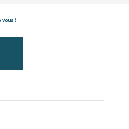
 vous !
er aux favoris