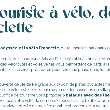
touriste à vélo, d
lette
lodyssée et la Vélo Francette
, deux itinéraires nationaux 
renez de la hauteur et laissez l’île se dévoiler à vous au rythm
es Véloroutes et Voies Vertes vous permettent de partir à la 
nt ses itinéraires, profitez-en pour faire une pause dans l’un 
uverte de l’île de Ré grâce aux 138km de pistes cyclables mis 
, le vélo reste le meilleur moyen de découvrir nos dix village
 l’office de tourisme vous propose
6 balades avec des th
vez pas votre vélo, de nombreux loueurs, sur le territoire, po
nez vivre notre île de manière durable et proche de la nature !