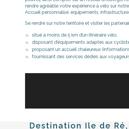
rendre agréable votre expérience à vélo sur notre 
Accueil personnalisé, équipements, infrastructure
Se rendre sur notre territoire et visiter les partena
situé à moins de 5 km d’un itinéraire vélo,
disposant d’équipements adaptés aux cyclistes :
proposant un accueil chaleureux (informations p
fournissant des services dédiés aux voyageurs 
urnables
Destination Ile de Ré