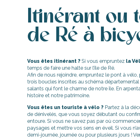
nte-Marie-de-Ré
Itinérant ou 
de Ré à bicyc
Vous êtes itinérant ?
Si vous empruntez
la Vé
temps de faire une halte sur l’île de Ré.
Afin de nous rejoindre, empruntez le pont à vélo, p
trois boucles inscrites au schéma départemental d
salants qui font le charme de notre île. En arpenta
histoire et notre patrimoine.
Vous êtes un touriste à vélo ?
Partez à la déco
de dénivelés, que vous soyez débutant ou confirmé
entoure. Si vous ne savez pas par où commencer,
paysages et mettre vos sens en éveil. Si vous n’a
demi-journée, journée ou pour plusieurs jours ! Ve