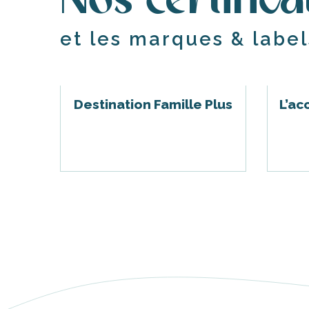
Nos certifica
et les marques & labels
s
ns
Destination Famille Plus
L’acc
ents
les