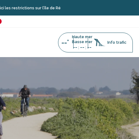
ons sur l’île de Ré
é
favoris
Haute mer
--°
Basse mer
Info trafic
--
--
--
:
: