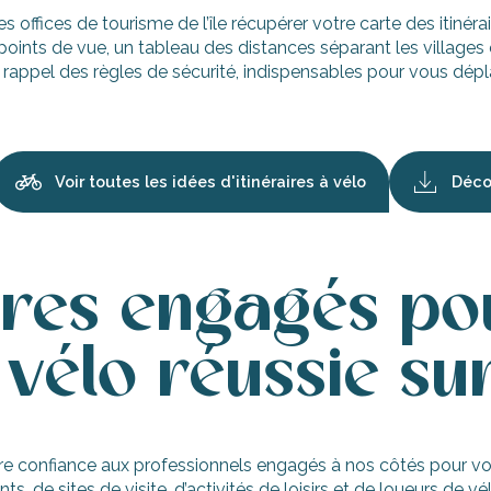
 offices de tourisme de l’île récupérer votre carte des itinérai
e points de vue, un tableau des distances séparant les village
e rappel des règles de sécurité, indispensables pour vous dépla
Voir toutes les idées d'itinéraires à vélo
Décou
ires engagés po
vélo réussie sur
 faire confiance aux professionnels engagés à nos côtés pour vo
de sites de visite, d’activités de loisirs et de loueurs de vél