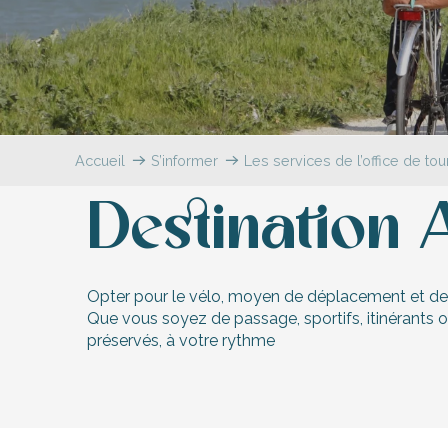
-en-Ré
Accueil
S’informer
Les services de l’office de to
Bois-Plage-en-
Destination 
nt-Clément-
aleines
Couarde-sur-
Opter pour le vélo, moyen de déplacement et de dé
Que vous soyez de passage, sportifs, itinérants 
Flotte
préservés, à votre rythme
 Portes-en-Ré
x
edoux-Plage
nt-Martin-de-Ré