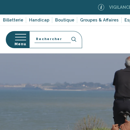
Aller
VIGILANCE FEUX DE 
au
contenu
Billetterie
Handicap
Boutique
Groupes & Affaires
Es
principal
Recherche
Menu
s