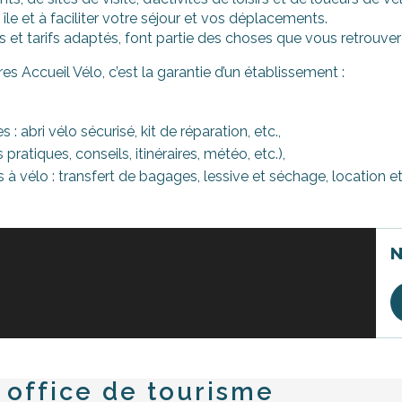
île et à faciliter votre séjour et vos déplacements.
s et tarifs adaptés, font partie des choses que vous retrouver
ires Accueil Vélo, c’est la garantie d’un établissement :
 abri vélo sécurisé, kit de réparation, etc.,
ratiques, conseils, itinéraires, météo, etc.),
à vélo : transfert de bagages, lessive et séchage, location et
N
, office de tourisme