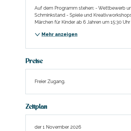
en
nte-Marie-de-Ré
Auf dem Programm stehen: - Wettbewerb um 
und
Schminkstand - Spiele und Kreativworkshops -
Märchen für Kinder ab 6 Jahren um 15:30 Uhr
Mehr anzeigen
Preise
Freier Zugang.
Zeitplan
hrlichen
der 1 November 2026