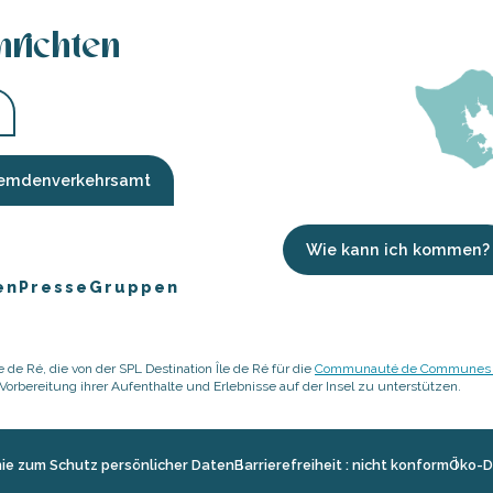
hrichten
Fremdenverkehrsamt
Wie kann ich kommen?
en
Presse
Gruppen
 de Ré, die von der SPL Destination Île de Ré für die
Communauté de Communes de
rbereitung ihrer Aufenthalte und Erlebnisse auf der Insel zu unterstützen.
inie zum Schutz persönlicher Daten
Barrierefreiheit : nicht konform
Öko-D