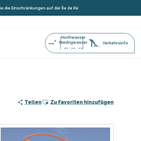
 Einschränkungen auf der Île de Ré
Hochwasser
--°
Niedrigwasser
Verkehrsinfo
--
--
--
:
:
Ajouter aux favoris
Teilen
Zu Favoriten hinzufügen