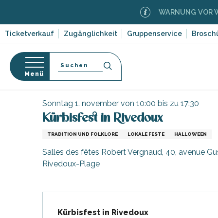
Aller
WARNUNG VOR WALD
au
contenu
Ticketverkauf
Zugänglichkeit
Gruppenservice
Brosch
principal
Suche
Menü
Startseite
Organisieren – Aktivitäten und Freizeit
-en-Ré
Bois-Plage-en-
nen
Sonntag 1. november von 10:00 bis zu 17:30
Kürbisfest in Rivedoux
nt-Clément-
orf-
leines
TRADITION UND FOLKLORE
LOKALE FESTE
HALLOWEEN
Couarde-sur-
Salles des fêtes Robert Vergnaud, 40, avenue Gu
ruf
Rivedoux-Plage
Flotte
dwege
 Portes-en-Ré
ten,
x
,
entation
Beschreibung
e
edoux-Plage
Kürbisfest in Rivedoux
nt-Martin-de-Ré
 auf die