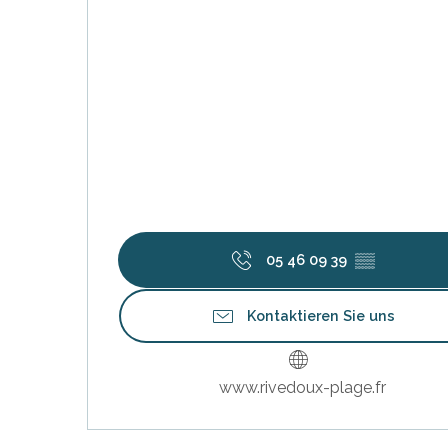
tiges
l
05 46 09 39
▒▒
Kontaktieren Sie uns
www.rivedoux-plage.fr