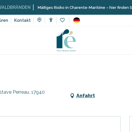
BRÄNDEN
Mäßiges Risiko in Charente-Maritime – hier finden Sie die
üren
Kontakt
Accessibilité
Voir les favoris
Veranstaltungen, Events
Kürbisfest in Rivedoux
stave Perreau, 17940
Anfahrt