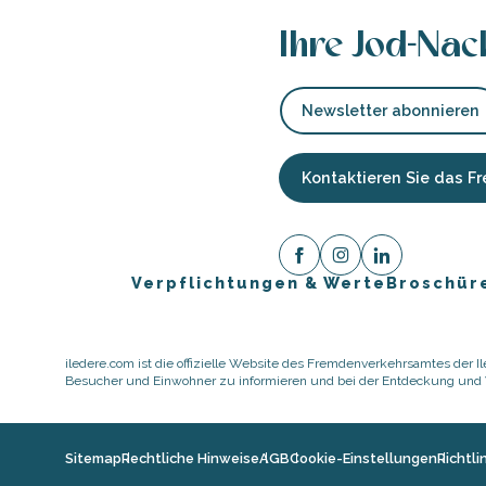
Ihre Jod-Nac
Newsletter abonnieren
Kontaktieren Sie das 
Verpflichtungen & Werte
Broschür
ause
iledere.com ist die offizielle Website des Fremdenverkehrsamtes der Ile
Besucher und Einwohner zu informieren und bei der Entdeckung und Vo
er
te
Sitemap
Rechtliche Hinweise
AGB
Cookie-Einstellungen
Richtl