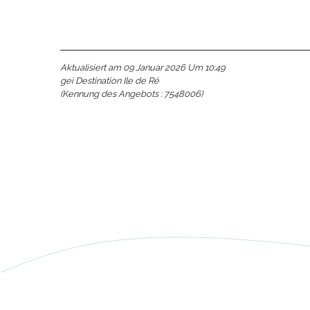
Aktualisiert am 09 Januar 2026 Um 10:49
gei Destination Ile de Ré
(Kennung des Angebots :
7548006
)
e
e
tze
tz
ches
es