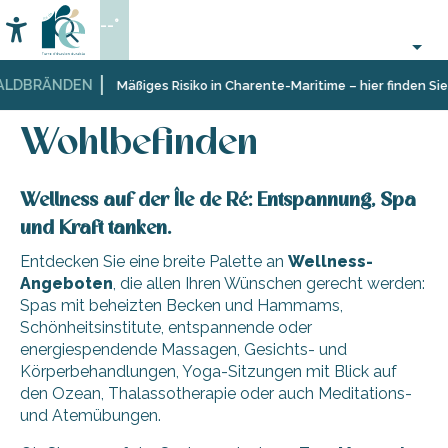
Aller
--°
au
Accessibilité
Suche
contenu
principal
LDBRÄNDEN
Startseite
Organisieren
Wohlbefinden
Mäßiges Risiko in Charente-Maritime – hier finden Sie 
–
Aktivitäten
Wohlbefinden
und
Freizeit
Wellness auf der Île de Ré: Entspannung, Spa
und Kraft tanken.
Entdecken Sie eine breite Palette an
Wellness-
Angeboten
, die allen Ihren Wünschen gerecht werden:
Spas mit beheizten Becken und Hammams,
Schönheitsinstitute, entspannende oder
energiespendende Massagen, Gesichts- und
Körperbehandlungen, Yoga-Sitzungen mit Blick auf
den Ozean, Thalassotherapie oder auch Meditations-
und Atemübungen.