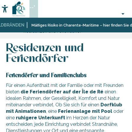
Aller
--°
au
Accessibilité
Suche
contenu
principal
DBRÄNDEN
Startseite
Aufenthalt
Unterkünfte
Mäßiges Risiko in Charente-Maritime – hier finden Sie di
Residenzen und Feriendörfer
Residenzen und
Feriendörfer
Feriendörfer und Familienclubs
Für einen Aufenthalt mit der Familie oder mit Freunden
bieten
die Feriendörfer auf der Île de
Ré
einen
idealen Rahmen, der Geselligkeit, Komfort und Natur
miteinander verbindet. Ob Sie sich für einen
Dorfklub
mit Animationen
, eine
Ferienanlage mit Pool
oder
eine
ruhigere Unterkunft
im Herzen der Natur
entscheiden, jede Einrichtung verbindet Strandnähe,
Dienstleistungen vor Ort und eine entspannte