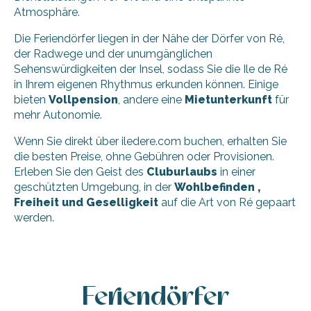
Atmosphäre.
Die Feriendörfer liegen in der Nähe der Dörfer von Ré,
der Radwege und der unumgänglichen
Sehenswürdigkeiten der Insel, sodass Sie die Ile de Ré
in Ihrem eigenen Rhythmus erkunden können. Einige
bieten
Vollpension
, andere eine
Mietunterkunft
für
mehr Autonomie.
Wenn Sie direkt über iledere.com buchen, erhalten Sie
die besten Preise, ohne Gebühren oder Provisionen.
Erleben Sie den Geist des
Cluburlaubs
in einer
geschützten Umgebung, in der
Wohlbefinden
,
Freiheit und Geselligkeit
auf die Art von Ré gepaart
werden.
Le Clos des Sternes
Odalys Residenz Rêve d'île
Feriendörfer
Pierre & Vacances - Residenz Le Palais des Gouverneurs
Residenzen Le Petit Bois