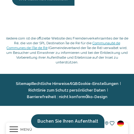
iledere.com ist die offizielle Website des Fremdenverkehrsamtes der Ile de
Ré, die von der SPL Destination Île de Ré für die
Communauté de
Communes de l’Île de Ré
(Gemeindeverband der Île de Ré) verwaltet wird,
um Besucher und Einwohner zu informieren und bei der Entdeckung und
Vorbereitung ihrer Aufenthalte und Erlebnisse auf der Insel zu
unterstützen.
Sitemap
Rechtliche Hinweise
AGB
Cookie-Einstellungen
Richtlinie zum Schutz persönlicher Daten
Barrierefreiheit : nicht konform
Öko-Design
Buchen Sie Ihren Aufenthalt
MENÜ
Voir les fav