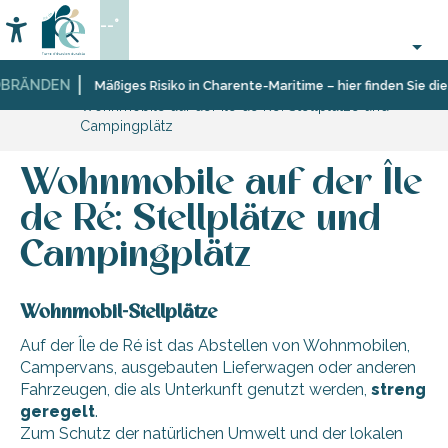
Aller
--°
au
Accessibilité
Suche
contenu
principal
RÄNDEN
Startseite
Aufenthalt
Unterkünfte
Mäßiges Risiko in Charente-Maritime – hier finden Sie die 
Wohnmobile auf der Île de Ré: Stellplätze und
Campingplätz
Wohnmobile auf der Île
de Ré: Stellplätze und
Campingplätz
Wohnmobil-Stellplätze
Auf der Île de Ré ist das Abstellen von Wohnmobilen,
Campervans, ausgebauten Lieferwagen oder anderen
Fahrzeugen, die als Unterkunft genutzt werden,
streng
geregelt
.
Zum Schutz der natürlichen Umwelt und der lokalen