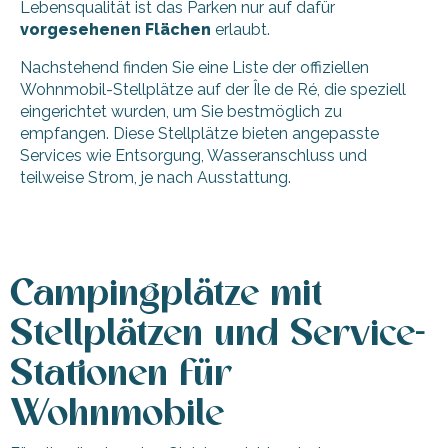
Lebensqualität ist das Parken nur auf dafür
vorgesehenen Flächen
erlaubt.
Nachstehend finden Sie eine Liste der offiziellen
Wohnmobil-Stellplätze auf der Île de Ré, die speziell
eingerichtet wurden, um Sie bestmöglich zu
empfangen. Diese Stellplätze bieten angepasste
Services wie Entsorgung, Wasseranschluss und
teilweise Strom, je nach Ausstattung.
Wohnmobilstellplatz - La Flotte
Wohnmobilstellplatz Saint-Clément-des-Baleines
Campingplätze mit
Wohnmobilstellplatz in Saint-Martin-de-Ré
Wohnmobilstellplatz „Le Platin“
Stellplätzen und Service-
Wohnmobilstellplatz - Le Bois-Plage-en-Ré
Stationen für
Wohnmobile