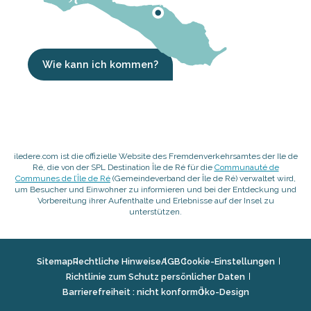
Wie kann ich kommen?
iledere.com ist die offizielle Website des Fremdenverkehrsamtes der Ile de
Ré, die von der SPL Destination Île de Ré für die
Communauté de
Communes de l’Île de Ré
(Gemeindeverband der Île de Ré) verwaltet wird,
um Besucher und Einwohner zu informieren und bei der Entdeckung und
Vorbereitung ihrer Aufenthalte und Erlebnisse auf der Insel zu
unterstützen.
Sitemap
Rechtliche Hinweise
AGB
Cookie-Einstellungen
Richtlinie zum Schutz persönlicher Daten
Barrierefreiheit : nicht konform
Öko-Design