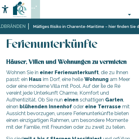
Aller
--°
au
Accessibilité
Suche
contenu
principal
DBRÄNDEN
Startseite
Aufenthalt
Unterkünfte
Ferienunterkünfte
Mäßiges Risiko in Charente-Maritime – hier finden Sie d
Ferienunterkünfte
Häuser, Villen und Wohnungen zu vermieten
Wohnen Sie in
einer Ferienunterkunft
, die zu Ihnen
passt: ein
Haus
im Dorf, eine helle
Wohnung
am Meer
oder eine moderne Villa mit Pool. Auf der Île de Ré
vereint jede Unterkunft Charme, Komfort und
Authentizität. Ob Sie nun
einen
schattigen
Garten
,
einen
blühenden Innenhof
oder
eine Terrasse
mit
Aussicht bevorzugen, unsere Ferienunterkünfte bieten
einen einzigartigen Rahmen, um besondere Momente
mit der Familie, mit Freunden oder zu zweit zu teilen.
Sie sind
mit 1 bis 5 Sternen klassifiziert
und erfüllen