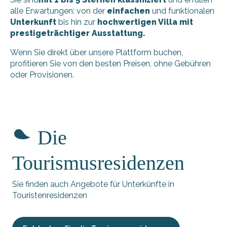
alle Erwartungen: von der
einfachen
und funktionalen
Unterkunft
bis hin zur
hochwertigen Villa mit
prestigeträchtiger Ausstattung.
Wenn Sie direkt über unsere Plattform buchen,
profitieren Sie von den besten Preisen, ohne Gebühren
oder Provisionen.
Villa des Pouzereaux
Ré Locations Vacances Villa Ré - Villa de la Conche
Die
Proust Michel - La Maison Bleue
Giraudeau - Marché 2
Rêve en Ré
Tourismusresidenzen
Studio La Sardinerie
Le refuge rétais - Giguet Thierry
Sie finden auch Angebote für Unterkünfte in
Reglin Bernier Stéphanie - Studio
Touristenresidenzen
Le Moulin des Sables - Villa terre-mer
Die Unterkunft: Les Miniz Fillattes
Giraudeau - Marché 1