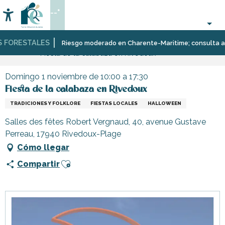
Aller
--°
au
Accessibilité
Buscar
contenu
principal
FORESTALES
Página Web
Organización
Eventos
Riesgo moderado en Charente-Maritime; consulta aquí l
Fiesta de la calabaza en Rivedoux
–
Actividades
y
Domingo 1 noviembre de 10:00 a 17:30
Ocio
Fiesta de la calabaza en Rivedoux
TRADICIONES Y FOLKLORE
FIESTAS LOCALES
HALLOWEEN
Salles des fêtes Robert Vergnaud, 40, avenue Gustave
Perreau, 17940 Rivedoux-Plage
Cómo llegar
Ajouter aux favoris
Compartir