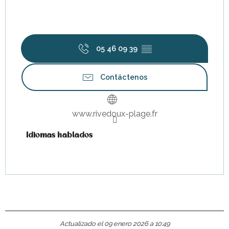
05 46 09 39
▒▒
Contáctenos
www.rivedoux-plage.fr
Idiomas hablados
Idiomas hablados
Actualizado el 09 enero 2026 a 10:49