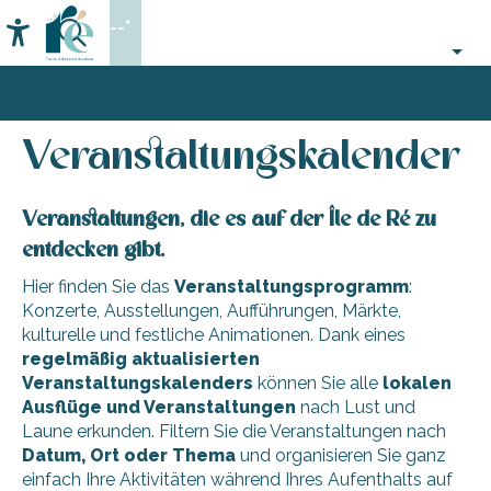
Aller
--°
au
Accessibilité
Suche
contenu
principal
Startseite
Organisieren
Veranstaltungen,
Veranstaltungskalender
–
Events
Aktivitäten
Veranstaltungskalender
und
Freizeit
Veranstaltungen, die es auf der Île de Ré zu
entdecken gibt.
Hier finden Sie das
Veranstaltungsprogramm
:
Konzerte, Ausstellungen, Aufführungen, Märkte,
kulturelle und festliche Animationen. Dank eines
regelmäßig aktualisierten
Veranstaltungskalenders
können Sie alle
lokalen
Ausflüge und Veranstaltungen
nach Lust und
Laune erkunden. Filtern Sie die Veranstaltungen nach
Datum, Ort oder Thema
und organisieren Sie ganz
einfach Ihre Aktivitäten während Ihres Aufenthalts auf