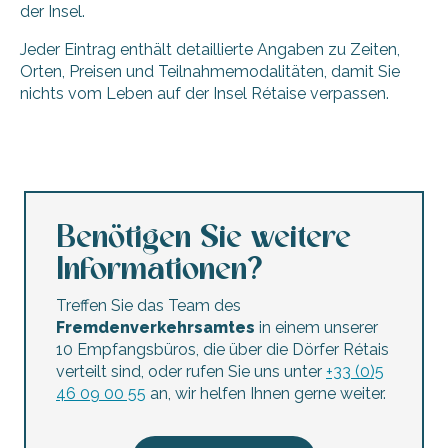
der Insel.
Jeder Eintrag enthält detaillierte Angaben zu Zeiten,
Orten, Preisen und Teilnahmemodalitäten, damit Sie
nichts vom Leben auf der Insel Rétaise verpassen.
La Java des Baleines – Das Java-Quiz
Don du sang
Nachtmarkt - Karaoké
Digitale Führung durch La Couarde
Benötigen Sie weitere
Ré-créations : Tous azimuts
Informationen?
Le Conteur de l'histoire: L'Île de Ré et les Vikings
Atelier pâtisserie par l'Abeille de Ré
Treffen Sie das Team des
Führung - entdeckung der austernzucht
Fremdenverkehrsamtes
in einem unserer
Die Schlammlebewesen
10 Empfangsbüros, die über die Dörfer Rétais
Entdeckung der Gezeitenzone
verteilt sind, oder rufen Sie uns unter
+33 (0)5
Aquarellkurs – Île de Ré
46 09 00 55
an, wir helfen Ihnen gerne weiter.
Mission „Sauberer Strand“ – Sainte-Marie