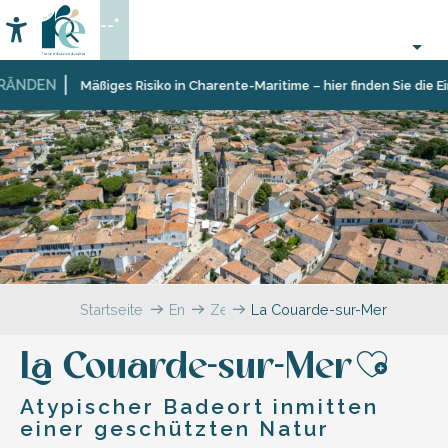
Aller
--°
au
Accessibilité
Suche
contenu
principal
NDEN
Mäßiges Risiko in Charente-Maritime – hier finden Sie die Eins
Startseite
Entdecken
Zehn
La Couarde-sur-Mer
Dörfer
und
La Couarde-sur-Mer
facettenreiche
Ajou
Landschaften
Atypischer Badeort inmitten
einer geschützten Natur