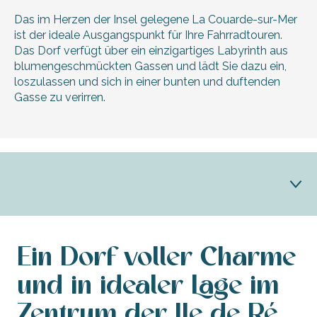
Das im Herzen der Insel gelegene La Couarde-sur-Mer
ist der ideale Ausgangspunkt für Ihre Fahrradtouren.
Das Dorf verfügt über ein einzigartiges Labyrinth aus
blumengeschmückten Gassen und lädt Sie dazu ein,
loszulassen und sich in einer bunten und duftenden
Gasse zu verirren.
La Couarde entdecken
Ein Dorf voller Charme
La Couarde und sein Kulturerbe
und in idealer Lage im
Zentrum der Ile de Ré.
Praktische Infos