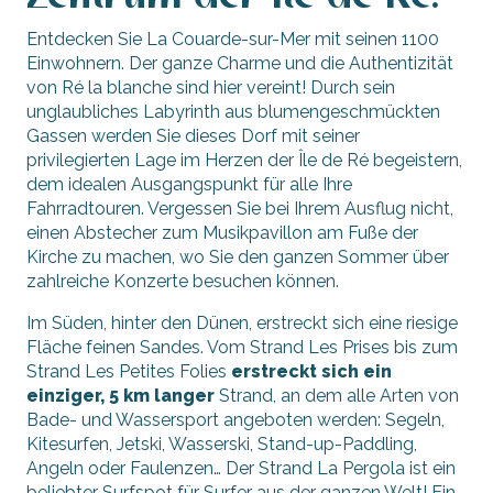
Entdecken Sie La Couarde-sur-Mer mit seinen 1100
Einwohnern. Der ganze Charme und die Authentizität
von Ré la blanche sind hier vereint! Durch sein
unglaubliches Labyrinth aus blumengeschmückten
Gassen werden Sie dieses Dorf mit seiner
privilegierten Lage im Herzen der Île de Ré begeistern,
dem idealen Ausgangspunkt für alle Ihre
Fahrradtouren. Vergessen Sie bei Ihrem Ausflug nicht,
einen Abstecher zum Musikpavillon am Fuße der
Kirche zu machen, wo Sie den ganzen Sommer über
zahlreiche Konzerte besuchen können.
Im Süden, hinter den Dünen, erstreckt sich eine riesige
Fläche feinen Sandes. Vom Strand Les Prises bis zum
Strand Les Petites Folies
erstreckt sich ein
einziger, 5 km langer
Strand, an dem alle Arten von
Bade- und Wassersport angeboten werden: Segeln,
Kitesurfen, Jetski, Wasserski, Stand-up-Paddling,
Angeln oder Faulenzen… Der Strand La Pergola ist ein
beliebter Surfspot für Surfer aus der ganzen Welt! Ein