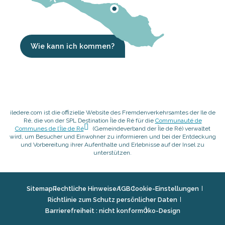
Wie kann ich kommen?
iledere.com ist die offizielle Website des Fremdenverkehrsamtes der Ile de
Ré, die von der SPL Destination Île de Ré für die
Communauté de
Communes de l’Île de Ré
(Gemeindeverband der Île de Ré) verwaltet
wird, um Besucher und Einwohner zu informieren und bei der Entdeckung
und Vorbereitung ihrer Aufenthalte und Erlebnisse auf der Insel zu
unterstützen.
Sitemap
Rechtliche Hinweise
AGB
Cookie-Einstellungen
Richtlinie zum Schutz persönlicher Daten
Barrierefreiheit : nicht konform
Öko-Design