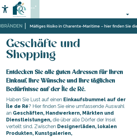
Aller
--°
au
Accessibilité
Suche
contenu
principal
RÄNDEN
Startseite
Sich
Geschäfte und Shopping
Mäßiges Risiko in Charente-Maritime – hier finden Sie die 
informieren
Geschäfte und
Shopping
Entdecken Sie alle guten Adressen für Ihren
Einkauf, Ihre Wünsche und Ihre täglichen
Bedürfnisse auf der Île de Ré.
Haben Sie Lust auf einen
Einkaufsbummel auf der
Île de Ré
? Hier finden Sie eine umfassende Auswahl
an
Geschäften, Handwerkern, Märkten und
Dienstleistungen,
die über alle Dörfer der Insel
verteilt sind. Zwischen
Designerläden, lokalen
Produkten, Kunstgalerien,