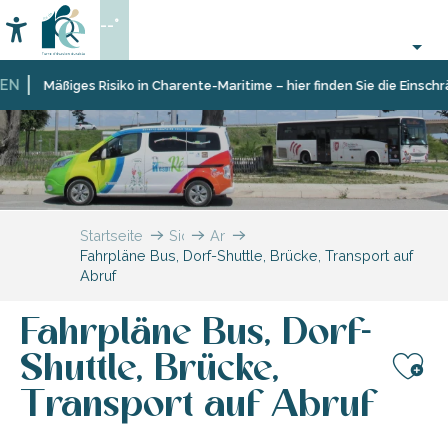
Aller
--°
au
Accessibilité
Suche
contenu
principal
Mäßiges Risiko in Charente-Maritime – hier finden Sie die Einschränkung
Startseite
Sich
Ankommen
Fahrpläne Bus, Dorf-Shuttle, Brücke, Transport auf
informieren
und
Abruf
sich
auf
der
Fahrpläne Bus, Dorf-
Île
de
Shuttle, Brücke,
Ré
Aj
Transport auf Abruf
fortbewegen