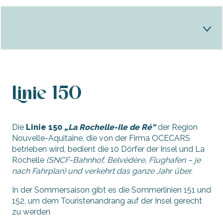
Bus
Linie 150
Die Haltestellen
CarVélo
Die
Linie 150
„La Rochelle-Ile de Ré“
der Region
Nouvelle-Aquitaine, die von der Firma OCECARS
Pendelbusse
betrieben wird, bedient die 10 Dörfer der Insel und La
Rochelle
Schultransport
(SNCF-Bahnhof, Belvédère, Flughafen – je
nach Fahrplan) und verkehrt das ganze Jahr über.
Praktische Infos
In der Sommersaison gibt es die Sommerlinien 151 und
152, um dem Touristenandrang auf der Insel gerecht
zu werden