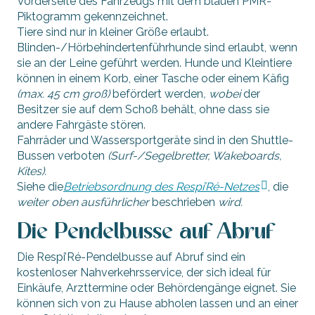
Vorderseite des Fahrzeugs mit dem blauen PMR-
Piktogramm gekennzeichnet.
Tiere sind nur in kleiner Größe erlaubt.
Blinden-/Hörbehindertenführhunde sind erlaubt, wenn
sie an der Leine geführt werden. Hunde und Kleintiere
können in einem Korb, einer Tasche oder einem Käfig
(max. 45 cm groß)
befördert werden
, wobei
der
Besitzer sie auf dem Schoß behält, ohne dass sie
andere Fahrgäste stören.
Fahrräder und Wassersportgeräte sind in den Shuttle-
Bussen verboten
(Surf-/Segelbretter, Wakeboards,
Kites).
Siehe die
Betriebsordnung des Respi’Ré-Netzes
, die
weiter oben ausführlicher
beschrieben
wird.
Die Pendelbusse auf Abruf
Die Respi’Ré-Pendelbusse auf Abruf sind ein
kostenloser Nahverkehrsservice, der sich ideal für
Einkäufe, Arzttermine oder Behördengänge eignet. Sie
können sich von zu Hause abholen lassen und an einer