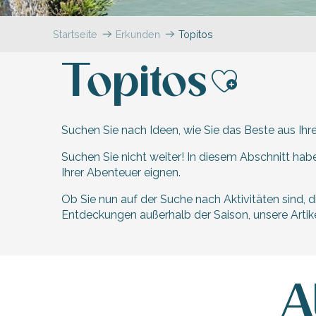
en
nte-Marie-de-Ré
und
Startseite
Erkunden
Topitos
Topitos
Ajouter
Suchen Sie nach Ideen, wie Sie das Beste aus Ih
hrlichen
Suchen Sie nicht weiter! In diesem Abschnitt habe
Ihrer Abenteuer eignen.
Ob Sie nun auf der Suche nach Aktivitäten sind,
Entdeckungen außerhalb der Saison, unsere Artike
A