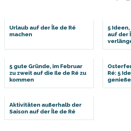
Urlaub auf der Île de Ré
5 Ideen
machen
auf der 
verläng
5 gute Gründe, im Februar
Osterfer
zu zweit auf die Ile de Ré zu
Ré: 5 Id
tiges
kommen
genieß
l
Aktivitäten außerhalb der
Saison auf der Île de Ré