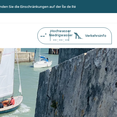
ie die Einschränkungen auf der Île de Ré
Hochwasser
--°
Niedrigwasser
Verkehrsinfo
--
--
--
:
: