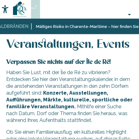
Aller
--°
au
Accessibilité
Suche
contenu
principal
LDBRÄNDEN
Startseite
Organisieren
Veranstaltungen, Events
Mäßiges Risiko in Charente-Maritime – hier finden Sie 
–
Aktivitäten
Veranstaltungen, Events
und
Freizeit
Verpassen Sie nichts auf der Île de Ré!
Haben Sie Lust, mit der Île de Ré zu vibrieren?
Entdecken Sie hier den Veranstaltungskalender, in dem
die anstehenden Veranstaltungen in den zehn Dörfern
aufgeführt sind:
Konzerte, Ausstellungen,
Aufführungen, Märkte, kulturelle, sportliche oder
familiäre Veranstaltungen.
Mithilfe einer Suche
nach Datum, Dorf oder Thema finden Sie heraus, was
während Ihres Aufenthalts stattfindet.
Ob Sie einen Familienausflug, ein kulturelles Highlight
oder eine lokale Veranstaltung suchen, auf dieser Seite