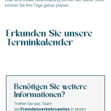
können Sie Ihre Tage genau planen.
Erkunden Sie unsere
Terminkalender
Veranstaltungskalender
Agenda für dieses Wochenende
Kalender barrierefreier Veranstaltungen
Agenda dieser Woche
Konzerte und Festivals
Nachtmärkte
Trödelmärkte und Flohmärkte
Kinderanimationen
Benötigen Sie weitere
Informationen?
Treffen Sie das Team
des
Fremdenverkehrsamtes
in einem