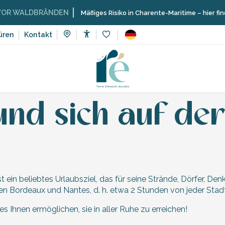
WALDBRÄNDEN
Mäßiges Risiko in Charente-Maritime – hier finden 
üren
Kontakt
Accessibilité
Voir les favoris
f der Île de Ré fortbewegen
d sich auf der 
n
ist ein beliebtes Urlaubsziel, das für seine Strände, Dörfer,
en Bordeaux und Nantes, d. h. etwa 2 Stunden von jeder Stadt
 Ihnen ermöglichen, sie in aller Ruhe zu erreichen!