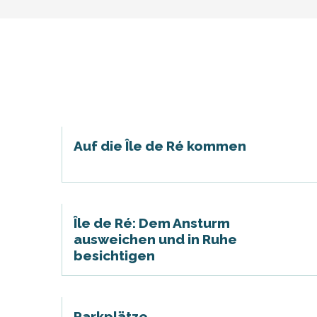
en
nte-Marie-de-Ré
und
hrlichen
Auf die Île de Ré kommen
Île de Ré: Dem Ansturm
ausweichen und in Ruhe
besichtigen
Parkplätze