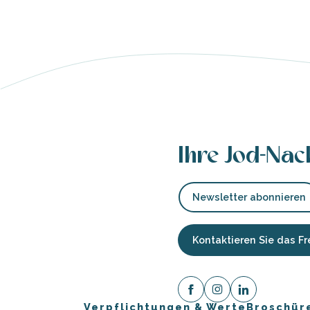
e
e
tze
Ihre Jod-Nac
tz
Newsletter abonnieren
ches
es
Kontaktieren Sie das 
Verpflichtungen & Werte
Broschür