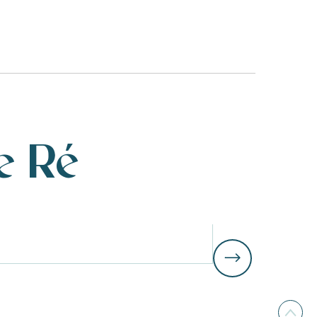
e Ré
Karrieren