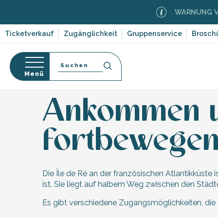
Aller
WARNUNG VOR 
au
contenu
Ticketverkauf
Zugänglichkeit
Gruppenservice
Brosch
principal
Suche
Menü
Startseite
Sich informieren
Ankommen und sich au
-en-Ré
Bois-Plage-en-
nen
Ankommen un
nt-Clément-
fortbewege
orf-
leines
Couarde-sur-
ruf
Flotte
dwege
Die Île de Ré an der französischen Atlantikküste 
 Portes-en-Ré
ten,
ist. Sie liegt auf halbem Weg zwischen den Städt
x
,
entation
Es gibt verschiedene Zugangsmöglichkeiten, die es
e
edoux-Plage
nt-Martin-de-Ré
 auf die