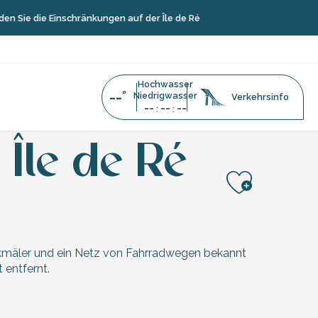
Sie die Einschränkungen auf der Île de Ré
Hochwasser
--°
Niedrigwasser
Verkehrsinfo
--
--
--
:
:
Île de Ré
Ajoute
 Denkmäler und ein Netz von Fahrradwegen bekannt
 entfernt.