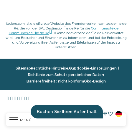
iledere.com ist die offizielle Website des Fremdenverkehrsamtes der Ile de
Ré, die von der SPL Destination Île de Ré für die
Communauté de
Communes de l’Île de Ré
(Gemeindeverband der Île de Ré) verwaltet
wird, um Besucher und Einwohner zu informieren und bei der Entdeckung
und Vorbereitung ihrer Aufenthalte und Erlebnisse auf der Insel zu
unterstützen.
Sitemap
Rechtliche Hinweise
AGB
Cookie-Einstellungen
Richtlinie zum Schutz persönlicher Daten
Barrierefreiheit : nicht konform
Öko-Design
Buchen Sie Ihren Aufenthalt
MENÜ
Voir les fav