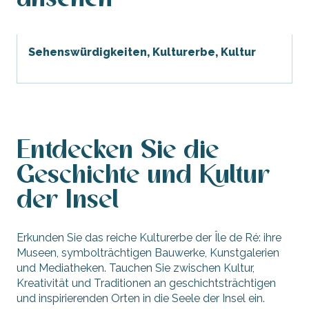
Familie
Sehenswürdigkeiten, Kulturerbe, Kultur
Lernen Sie
Freizeit, Sport, Nervenkitzel
Vermietungen
Entdecken Sie die
Wohlbefinden
Geschichte und Kultur
Routen
der Insel
Schwimmbad und Kino
Erkunden Sie das reiche Kulturerbe der Île de Ré: ihre
Veranstaltungen
Museen, symbolträchtigen Bauwerke, Kunstgalerien
und Mediatheken. Tauchen Sie zwischen Kultur,
Kreativität und Traditionen an geschichtsträchtigen
und inspirierenden Orten in die Seele der Insel ein.