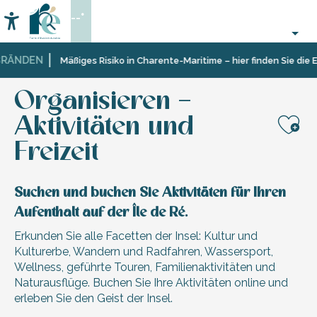
Aller
--°
au
Accessibilité
Suche
contenu
principal
ÄNDEN
Startseite
Organisieren – Aktivitäten und Freizeit
Mäßiges Risiko in Charente-Maritime – hier finden Sie die Ein
Organisieren –
Aktivitäten und
Aj
Freizeit
Suchen und buchen Sie Aktivitäten für Ihren
Aufenthalt auf der Île de Ré.
Erkunden Sie alle Facetten der Insel: Kultur und
Kulturerbe, Wandern und Radfahren, Wassersport,
Wellness, geführte Touren, Familienaktivitäten und
Naturausflüge. Buchen Sie Ihre Aktivitäten online und
erleben Sie den Geist der Insel.