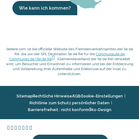
Wie kann ich kommen?
iledere.com ist die offizielle Website des Fremdenverkehrsamtes der Ile de
Ré, die von der SPL Destination Île de Ré für die
Communauté de
Communes de l’Île de Ré
(Gemeindeverband der Île de Ré) verwaltet
wird, um Besucher und Einwohner zu informieren und bei der Entdeckung
und Vorbereitung ihrer Aufenthalte und Erlebnisse auf der Insel zu
unterstützen.
Sitemap
Rechtliche Hinweise
AGB
Cookie-Einstellungen
Richtlinie zum Schutz persönlicher Daten
Barrierefreiheit : nicht konform
Öko-Design