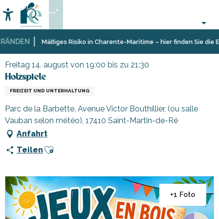
Aller
--°
au
Accessibilité
Suche
contenu
principal
ÄNDEN
Startseite
Organisieren
Veranstaltungen,
Holzspiele
Mäßiges Risiko in Charente-Maritime – hier finden Sie die Ein
–
Events
Aktivitäten
Freitag 14. august von 19:00 bis zu 21:30
und
Holzspiele
Freizeit
FREIZEIT UND UNTERHALTUNG
Parc de la Barbette, Avenue Victor Bouthillier, (ou salle
Vauban selon météo), 17410 Saint-Martin-de-Ré
Anfahrt
Ajouter aux favoris
Teilen
+1 Foto