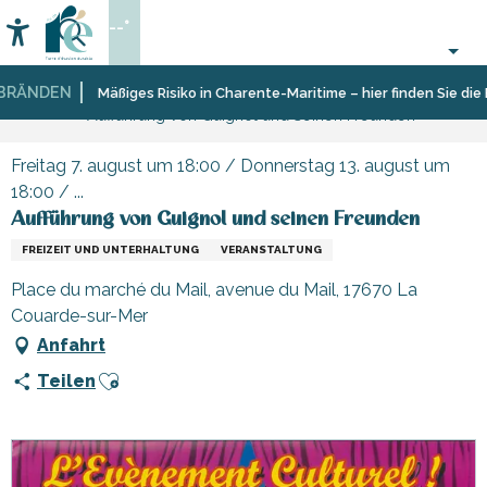
Aller
--°
au
Accessibilité
Suche
contenu
principal
ÄNDEN
Startseite
Organisieren
Veranstaltungen,
Mäßiges Risiko in Charente-Maritime – hier finden Sie die Ei
Aufführung von Guignol und seinen Freunden
–
Events
Aktivitäten
und
Freitag 7. august um 18:00 / Donnerstag 13. august um
Freizeit
18:00 / ...
Aufführung von Guignol und seinen Freunden
FREIZEIT UND UNTERHALTUNG
VERANSTALTUNG
Place du marché du Mail, avenue du Mail, 17670 La
Couarde-sur-Mer
Anfahrt
Ajouter aux favoris
Teilen