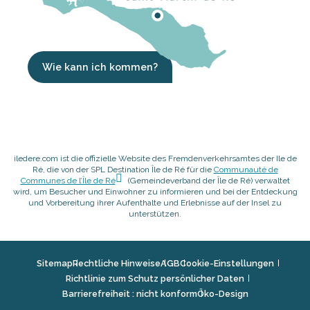
Wie kann ich kommen?
iledere.com ist die offizielle Website des Fremdenverkehrsamtes der Ile de
Ré, die von der SPL Destination Île de Ré für die
Communauté de
Communes de l’Île de Ré
(Gemeindeverband der Île de Ré) verwaltet
wird, um Besucher und Einwohner zu informieren und bei der Entdeckung
und Vorbereitung ihrer Aufenthalte und Erlebnisse auf der Insel zu
unterstützen.
Sitemap
Rechtliche Hinweise
AGB
Cookie-Einstellungen
Richtlinie zum Schutz persönlicher Daten
Barrierefreiheit : nicht konform
Öko-Design