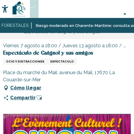
Aller
--°
au
Accessibilité
Buscar
contenu
principal
FORESTALES
Página Web
Organización
Eventos
Riesgo moderado en Charente-Maritime; consulta aquí la
Espectáculo de Guignol y sus amigos
–
Actividades
y
Viernes 7 agosto a 18:00 / Jueves 13 agosto a 18:00 / ...
Ocio
Espectáculo de Guignol y sus amigos
OCIO Y DISTRACCIONES
ESPECTÁCULO
Place du marché du Mail, avenue du Mail, 17670 La
Couarde-sur-Mer
Cómo llegar
Ajouter aux favoris
Compartir