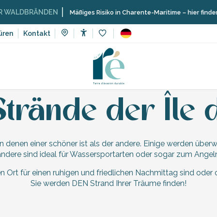
WALDBRÄNDEN
Mäßiges Risiko in Charente-Maritime – hier finden S
üren
Kontakt
Accessibilité
Voir les favoris
 de Ré
Ré, ein geschütztes Naturkleinod
Strände im Rhythmu
Strände der Île 
von denen einer schöner ist als der andere. Einige werden über
andere sind ideal für Wassersportarten oder sogar zum Angeln
 Ort für einen ruhigen und friedlichen Nachmittag sind oder 
Sie werden DEN Strand Ihrer Träume finden!