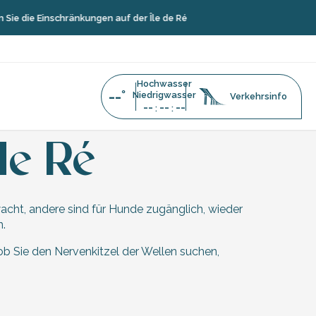
ie die Einschränkungen auf der Île de Ré
Hochwasser
--°
Niedrigwasser
Verkehrsinfo
--
--
--
:
:
s der Jahreszeiten
Die Strände der Île de Ré
de Ré
wacht, andere sind für Hunde zugänglich, wieder
.
ob Sie den Nervenkitzel der Wellen suchen,