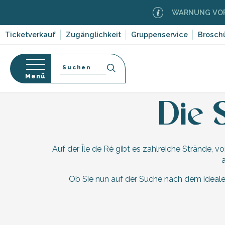
Aller
WARNUNG VOR 
au
contenu
Ticketverkauf
Zugänglichkeit
Gruppenservice
Brosch
principal
Suche
Menü
Startseite
Entdecken
Willkommen auf der Île
-en-Ré
Bois-Plage-en-
nen
Die 
nt-Clément-
orf-
leines
Auf der Île de Ré gibt es zahlreiche Strände, 
Couarde-sur-
ruf
Flotte
dwege
Ob Sie nun auf der Suche nach dem idealen
 Portes-en-Ré
ten,
x
,
entation
e
edoux-Plage
hrlichen
nt-Martin-de-Ré
 auf die