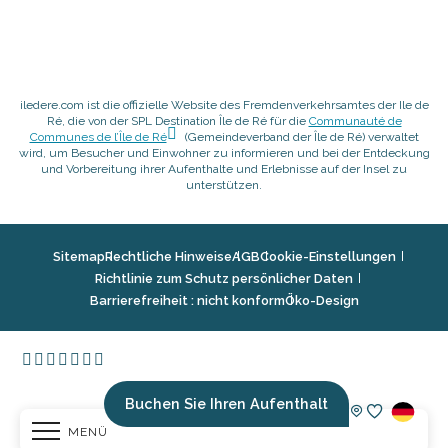
iledere.com ist die offizielle Website des Fremdenverkehrsamtes der Ile de
Ré, die von der SPL Destination Île de Ré für die
Communauté de
Communes de l’Île de Ré
(Gemeindeverband der Île de Ré) verwaltet
wird, um Besucher und Einwohner zu informieren und bei der Entdeckung
und Vorbereitung ihrer Aufenthalte und Erlebnisse auf der Insel zu
unterstützen.
Sitemap
Rechtliche Hinweise
AGB
Cookie-Einstellungen
Richtlinie zum Schutz persönlicher Daten
Barrierefreiheit : nicht konform
Öko-Design
Buchen Sie Ihren Aufenthalt
MENÜ
Voir les fav