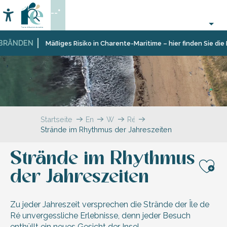
Aller
--°
au
Accessibilité
Suche
contenu
principal
ÄNDEN
Mäßiges Risiko in Charente-Maritime – hier finden Sie die Ei
Startseite
Entdecken
Willkommen
Ré,
Strände im Rhythmus der Jahreszeiten
auf
ein
der
geschütztes
Île
Naturkleinod
Strände im Rhythmus
de
Ré
der Jahreszeiten
Aj
Zu jeder Jahreszeit versprechen die Strände der Île de
Ré unvergessliche Erlebnisse, denn jeder Besuch
enthüllt ein neues Gesicht der Insel.