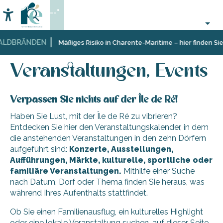
Aller
--°
au
Accessibilité
Suche
contenu
principal
LDBRÄNDEN
Startseite
Organisieren
Veranstaltungen, Events
Mäßiges Risiko in Charente-Maritime – hier finden Sie 
–
Aktivitäten
Veranstaltungen, Events
und
Freizeit
Verpassen Sie nichts auf der Île de Ré!
Haben Sie Lust, mit der Île de Ré zu vibrieren?
Entdecken Sie hier den Veranstaltungskalender, in dem
die anstehenden Veranstaltungen in den zehn Dörfern
aufgeführt sind:
Konzerte, Ausstellungen,
Aufführungen, Märkte, kulturelle, sportliche oder
familiäre Veranstaltungen.
Mithilfe einer Suche
nach Datum, Dorf oder Thema finden Sie heraus, was
während Ihres Aufenthalts stattfindet.
Ob Sie einen Familienausflug, ein kulturelles Highlight
oder eine lokale Veranstaltung suchen, auf dieser Seite