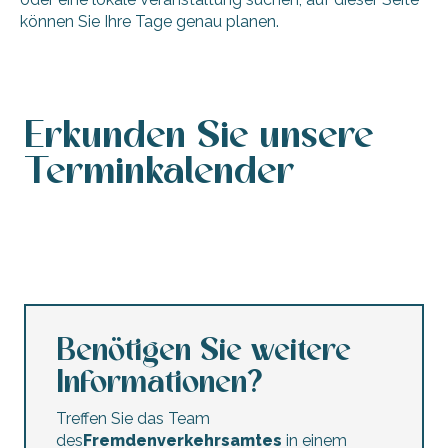
können Sie Ihre Tage genau planen.
Erkunden Sie unsere
Terminkalender
Veranstaltungskalender
Agenda für dieses Wochenende
Kalender barrierefreier Veranstaltungen
Agenda dieser Woche
Konzerte und Festivals
Nachtmärkte
Trödelmärkte und Flohmärkte
Kinderanimationen
Benötigen Sie weitere
Informationen?
Treffen Sie das Team
des
Fremdenverkehrsamtes
in einem