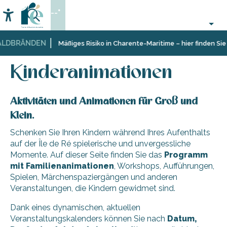
Aller
--°
au
Accessibilité
Suche
contenu
principal
LDBRÄNDEN
Startseite
Organisieren
Veranstaltungen,
Kinderanimationen
Mäßiges Risiko in Charente-Maritime – hier finden Sie 
–
Events
Aktivitäten
Kinderanimationen
und
Freizeit
Aktivitäten und Animationen für Groß und
Klein.
Schenken Sie Ihren Kindern während Ihres Aufenthalts
auf der Île de Ré spielerische und unvergessliche
Momente. Auf dieser Seite finden Sie das
Programm
mit Familienanimationen
, Workshops, Aufführungen,
Spielen, Märchenspaziergängen und anderen
Veranstaltungen, die Kindern gewidmet sind.
Dank eines dynamischen, aktuellen
Veranstaltungskalenders können Sie nach
Datum,