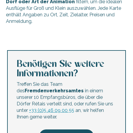
Dorf oder Art der Animation
filtern, um die idealen
Ausflüge für Groß und Klein auszuwählen. Jede Karte
enthält Angaben zu Ort, Zeit, Zielalter, Preisen und
Anmeldung.
Wanderkonzert: Die Stimme der Sümpfe
Die Schlammlebewesen
Zauberhafte Spaziergänge durch die Salzwiesen mit dem
Märchenhafter Spaziergang im Wald von Sainte-Marie
Benötigen Sie weitere
Sortie nature - Safari à marée basse
Informationen?
La Java des Baleines - Spectacle "Charlie et Madame la lu
Führung Les Portes en Ré
Treffen Sie das Team
Großer Ball – Konzert „La vie est belle“
des
Fremdenverkehrsamtes
in einem
Atelier : à la découverte de l'estran
unserer 10 Empfangsbüros, die über die
Origami-Workshop
Dörfer Rétais verteilt sind, oder rufen Sie uns
Die treffen auf der Ile de Ré
unter
+33 (0)5 46 09 00 55
an, wir helfen
Holzspiele
Ihnen gerne weiter.