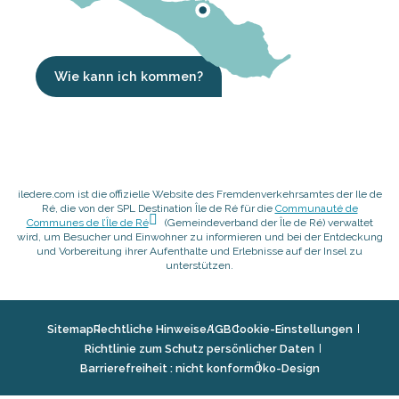
Wie kann ich kommen?
iledere.com ist die offizielle Website des Fremdenverkehrsamtes der Ile de
Ré, die von der SPL Destination Île de Ré für die
Communauté de
Communes de l’Île de Ré
(Gemeindeverband der Île de Ré) verwaltet
wird, um Besucher und Einwohner zu informieren und bei der Entdeckung
und Vorbereitung ihrer Aufenthalte und Erlebnisse auf der Insel zu
unterstützen.
Sitemap
Rechtliche Hinweise
AGB
Cookie-Einstellungen
Richtlinie zum Schutz persönlicher Daten
Barrierefreiheit : nicht konform
Öko-Design