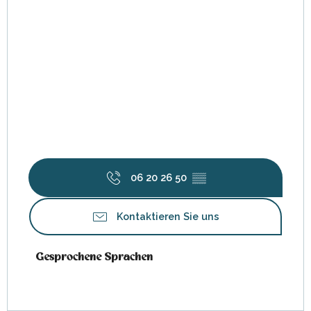
06 20 26 50
▒▒
Kontaktieren Sie uns
Gesprochene Sprachen
Gesprochene Sprachen