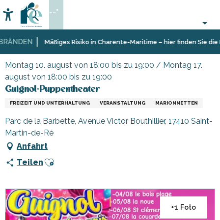
Aller
--°
au
Accessibilité
Suche
contenu
principal
RÄNDEN
Startseite
Organisieren
Veranstaltungen,
Guignol-Puppentheater
Mäßiges Risiko in Charente-Maritime – hier finden Sie die E
–
Events
Aktivitäten
Montag 10. august von 18:00 bis zu 19:00 / Montag 17.
und
august von 18:00 bis zu 19:00
Freizeit
Guignol-Puppentheater
FREIZEIT UND UNTERHALTUNG
VERANSTALTUNG
MARIONNETTEN
Parc de la Barbette, Avenue Victor Bouthillier, 17410 Saint-
Martin-de-Ré
Anfahrt
Ajouter aux favoris
Teilen
+1 Foto