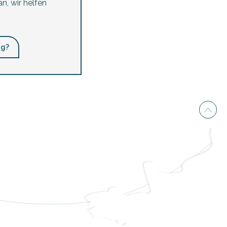
n, wir helfen
ng?