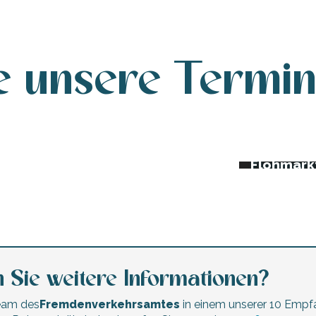
e unsere Termi
da dieser Woche
Nachtmär
Trödelmä
erte und Festivals
Flohmärk
 Sie weitere Informationen?
Team des
Fremdenverkehrsamtes
in einem unserer 10 Empf