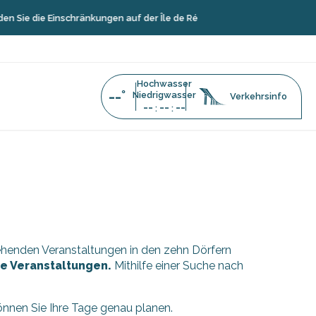
Sie die Einschränkungen auf der Île de Ré
Hochwasser
--°
Niedrigwasser
Verkehrsinfo
--
--
--
:
:
stehenden Veranstaltungen in den zehn Dörfern
äre Veranstaltungen.
Mithilfe einer Suche nach
können Sie Ihre Tage genau planen.