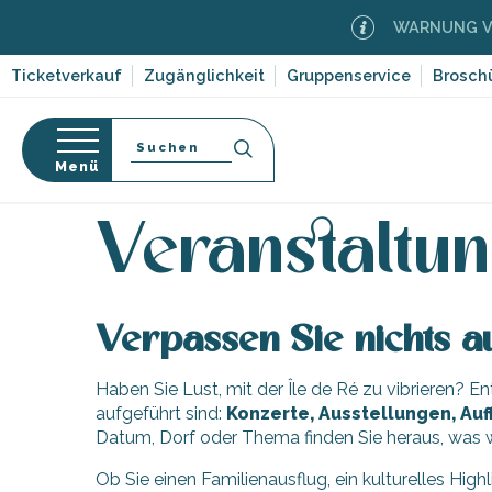
Aller
WARNUNG VOR
au
contenu
Ticketverkauf
Zugänglichkeit
Gruppenservice
Brosch
principal
Suche
Menü
Startseite
Organisieren – Aktivitäten und Freizeit
-en-Ré
Bois-Plage-en-
nen
Veranstaltun
nt-Clément-
orf-
leines
Couarde-sur-
Verpassen Sie nichts au
ruf
Flotte
Haben Sie Lust, mit der Île de Ré zu vibrieren? 
dwege
 Portes-en-Ré
ten,
aufgeführt sind:
Konzerte, Ausstellungen, Auf
x
,
Datum, Dorf oder Thema finden Sie heraus, was w
entation
e
edoux-Plage
Ob Sie einen Familienausflug, ein kulturelles High
nt-Martin-de-Ré
 auf die