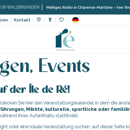
 WALDBRÄNDEN
Mäßiges Risiko in Charente-Maritime – hier finden 
üren
Kontakt
Accessibilité
Voir les favoris
Veranstaltungen, Events
gen, Events
f der Île de Ré!
Entdecken Sie hier den Veranstaltungskalender, in dem die an
führungen, Märkte, kulturelle, sportliche oder famili
ährend Ihres Aufenthalts stattfindet.
light oder eine lokale Veranstaltung suchen, auf dieser Seite 