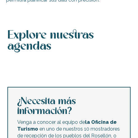
Explore nuestras
agendas
Calendario de actos
Agenda de este fin de semana
Calendario de actos accesibles
Agenda de esta semana
Conciertos y festivales
Los mercados nocturnos
Mercadillos y ventas de garaje
Actividades infantiles
¿Necesita más
información?
Venga a conocer al equipo de
la Oficina de
Turismo
en uno de nuestros 10 mostradores
de recepción de los pueblos del Rosellón, o