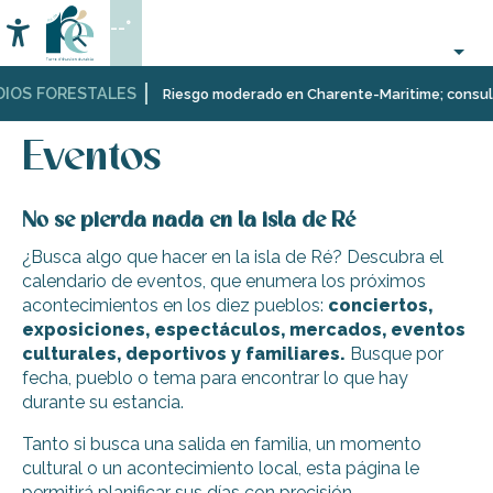
Aller
--°
au
Accessibilité
Buscar
contenu
principal
IOS FORESTALES
Página Web
Organización
Eventos
Riesgo moderado en Charente-Maritime; consulta a
–
Actividades
Eventos
y
Ocio
No se pierda nada en la isla de Ré
¿Busca algo que hacer en la isla de Ré? Descubra el
calendario de eventos, que enumera los próximos
acontecimientos en los diez pueblos:
conciertos,
exposiciones, espectáculos, mercados, eventos
culturales, deportivos y familiares.
Busque por
fecha, pueblo o tema para encontrar lo que hay
durante su estancia.
Tanto si busca una salida en familia, un momento
cultural o un acontecimiento local, esta página le
permitirá planificar sus días con precisión.