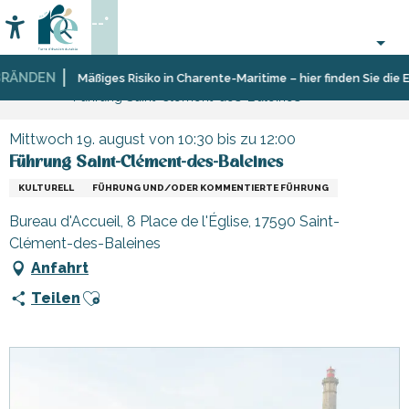
Aller
--°
au
Accessibilité
Suche
contenu
principal
ÄNDEN
Startseite
Organisieren
Veranstaltungen,
Mäßiges Risiko in Charente-Maritime – hier finden Sie die Ei
Führung Saint-Clément-des-Baleines
–
Events
Aktivitäten
und
Mittwoch 19. august von 10:30 bis zu 12:00
Freizeit
Führung Saint-Clément-des-Baleines
KULTURELL
FÜHRUNG UND/ODER KOMMENTIERTE FÜHRUNG
Bureau d'Accueil, 8 Place de l'Église, 17590 Saint-
Clément-des-Baleines
Anfahrt
Ajouter aux favoris
Teilen