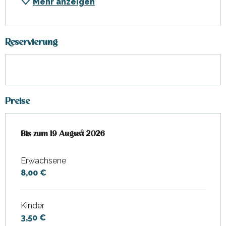
Mehr anzeigen
Reservierung
Preise
ab
Bis zum
29 Juli 2026
19 August 2026
bis zum
19 August 2026
Erwachsene
8,00 €
Kinder
3,50 €