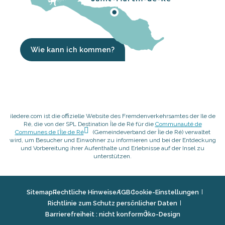
Wie kann ich kommen?
iledere.com ist die offizielle Website des Fremdenverkehrsamtes der Ile de
Ré, die von der SPL Destination Île de Ré für die
Communauté de
Communes de l’Île de Ré
(Gemeindeverband der Île de Ré) verwaltet
wird, um Besucher und Einwohner zu informieren und bei der Entdeckung
und Vorbereitung ihrer Aufenthalte und Erlebnisse auf der Insel zu
unterstützen.
Sitemap
Rechtliche Hinweise
AGB
Cookie-Einstellungen
Richtlinie zum Schutz persönlicher Daten
Barrierefreiheit : nicht konform
Öko-Design