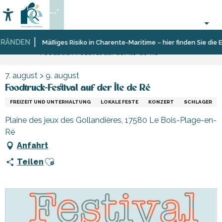
Aller
--°
au
Accessibilité
Suche
contenu
principal
ÄNDEN
Startseite
Organisieren
Veranstaltungen,
Mäßiges Risiko in Charente-Maritime – hier finden Sie die Ei
Foodtruck-Festival auf der Île de Ré
–
Events
Aktivitäten
und
7. august > 9. august
Freizeit
Foodtruck-Festival auf der Île de Ré
FREIZEIT UND UNTERHALTUNG
LOKALE FESTE
KONZERT
SCHLAGER
Plaine des jeux des Gollandières, 17580 Le Bois-Plage-en-
Ré
Anfahrt
Ajouter aux favoris
Teilen