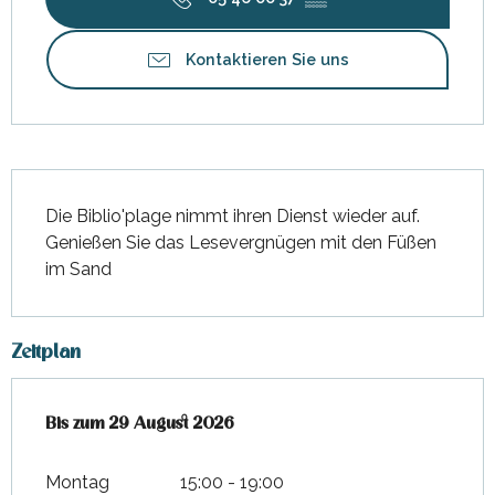
Kontaktieren Sie uns
Beschreibung
Die Biblio'plage nimmt ihren Dienst wieder auf. 
Genießen Sie das Lesevergnügen mit den Füßen 
im Sand
Zeitplan
vom
Bis zum
6 Juli 2026
29 August 2026
bis zum
29 August 2026
Montag
15:00 - 19:00