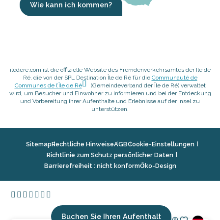
Wie kann ich kommen?
iledere.com ist die offizielle Website des Fremdenverkehrsamtes der Ile de
Ré, die von der SPL Destination Île de Ré für die
Communauté de
Communes de l’Île de Ré
(Gemeindeverband der Île de Ré) verwaltet
wird, um Besucher und Einwohner zu informieren und bei der Entdeckung
und Vorbereitung ihrer Aufenthalte und Erlebnisse auf der Insel zu
unterstützen.
Sitemap
Rechtliche Hinweise
AGB
Cookie-Einstellungen
Richtlinie zum Schutz persönlicher Daten
Barrierefreiheit : nicht konform
Öko-Design
Buchen Sie Ihren Aufenthalt