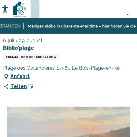
Aller
--°
au
Accessibilité
Suche
contenu
principal
RÄNDEN
Startseite
Organisieren
Veranstaltungen,
Biblio'plage
Mäßiges Risiko in Charente-Maritime – hier finden Sie die E
–
Events
Aktivitäten
6. juli > 29. august
und
Biblio'plage
Freizeit
FREIZEIT UND UNTERHALTUNG
Plage des Gollandières, 17580 Le Bois-Plage-en-Ré
Anfahrt
Ajouter aux favoris
Teilen