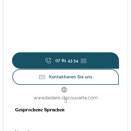
07 81 43 54
▒▒
Kontaktieren Sie uns
www.iledere-decouverte.com
Gesprochene Sprachen
Gesprochene Sprachen