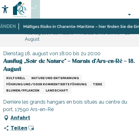
Aller
--°
au
Accessibilité
Suche
contenu
principal
NDEN
Startseite
Organisieren
Veranstaltungen,
Mäßiges Risiko in Charente-Maritime – hier finden Sie die Eins
Ausflug „Soir de Nature“ – Marais d’Ars-en-Ré – 18.
–
Events
August
Aktivitäten
und
Freizeit
Dienstag 18. august von 18:00 bis zu 20:00
Ausflug „Soir de Nature“ – Marais d’Ars-en-Ré – 18.
August
KULTURELL
NATURE UND ENTSPANNUNG
FÜHRUNG UND/ODER KOMMENTIERTE FÜHRUNG
TIERE
BLUMEN/PFLANZEN
LANDSCHAFT
Derrière les grands hangars en bois situés au centre du
port, 17590 Ars-en-Ré
Anfahrt
Ajouter aux favoris
Teilen