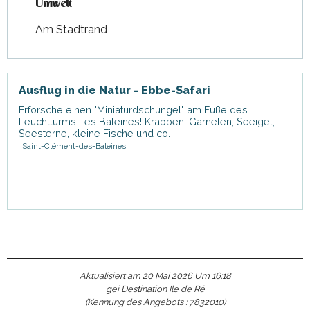
Umwelt
Umwelt
Am Stadtrand
Ausflug in die Natur - Ebbe-Safari
Erforsche einen "Miniaturdschungel" am Fuße des
Leuchtturms Les Baleines! Krabben, Garnelen, Seeigel,
Seesterne, kleine Fische und co.
Saint-Clément-des-Baleines
Aktualisiert am 20 Mai 2026 Um 16:18
gei Destination Ile de Ré
(Kennung des Angebots :
7832010
)