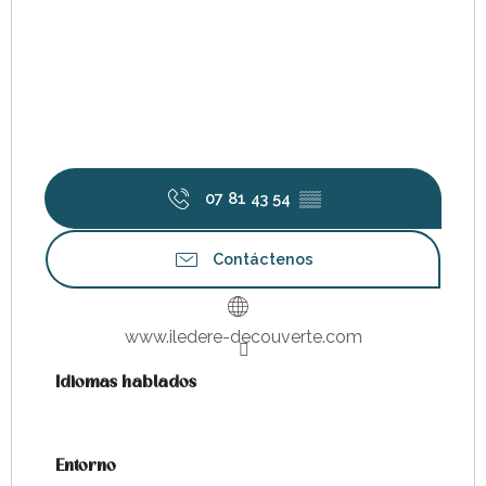
07 81 43 54
▒▒
Contáctenos
www.iledere-decouverte.com
Idiomas hablados
Idiomas hablados
Entorno
Entorno