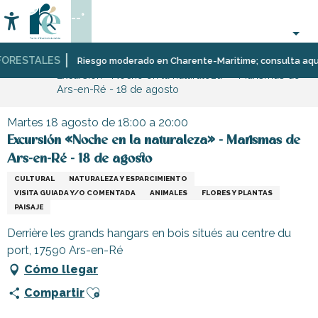
Aller
--°
au
Accessibilité
Buscar
contenu
principal
RESTALES
Página Web
Organización
Eventos
Riesgo moderado en Charente-Maritime; consulta aquí las 
Excursión «Noche en la naturaleza» - Marismas de
–
Ars-en-Ré - 18 de agosto
Actividades
y
Ocio
Martes 18 agosto de 18:00 a 20:00
Excursión «Noche en la naturaleza» - Marismas de
Ars-en-Ré - 18 de agosto
CULTURAL
NATURALEZA Y ESPARCIMIENTO
VISITA GUIADA Y/O COMENTADA
ANIMALES
FLORES Y PLANTAS
PAISAJE
Derrière les grands hangars en bois situés au centre du
port, 17590 Ars-en-Ré
Cómo llegar
Ajouter aux favoris
Compartir