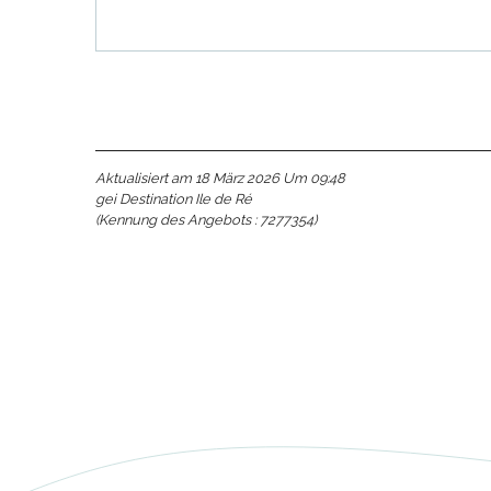
Aktualisiert am 18 März 2026 Um 09:48
gei Destination Ile de Ré
e
(Kennung des Angebots :
7277354
)
e
tze
tz
ches
es