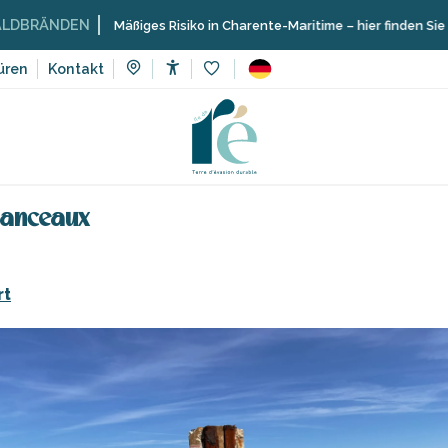
EN
Mäßiges Risiko in Charente-Maritime – hier finden Sie die Einschr
üren
Kontakt
Accessibilité
Voir les favoris
Sehenswürdigkeiten, Kulturerbe, Kultur
Museen und Denkmäler
lanceaux
rt