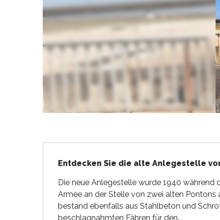
en
nte-Marie-de-Ré
und
Beschreibung
Entdecken Sie die alte Anlegestelle v
Die neue Anlegestelle wurde 1940 während d
Armee an der Stelle von zwei alten Pontons a
bestand ebenfalls aus Stahlbeton und Schrot
beschlagnahmten Fähren für den...