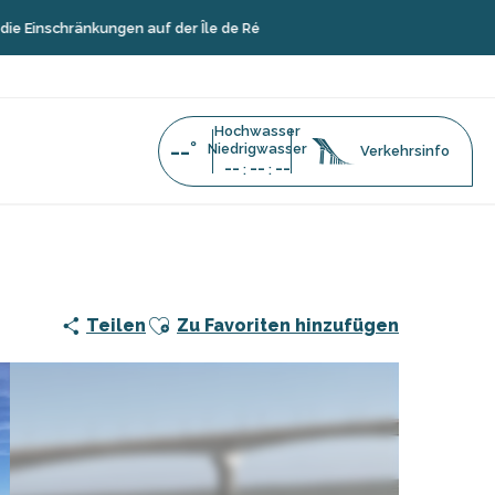
änkungen auf der Île de Ré
Hochwasser
--°
Niedrigwasser
Verkehrsinfo
--
--
--
:
:
Ehemalige Anlegestelle von Sablanceaux
Ajouter aux favoris
Teilen
Zu Favoriten hinzufügen