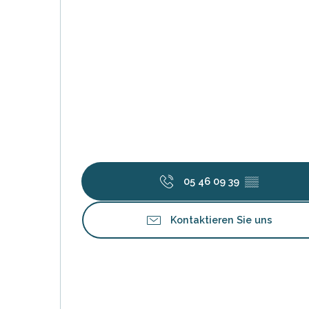
tiges
l
05 46 09 39
▒▒
Kontaktieren Sie uns