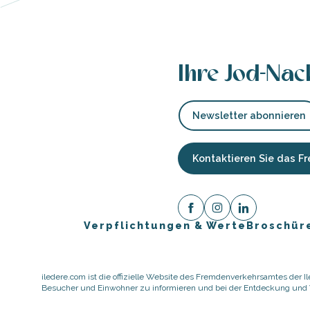
Ihre Jod-Nac
Newsletter abonnieren
Kontaktieren Sie das 
Verpflichtungen & Werte
Broschür
ause
iledere.com ist die offizielle Website des Fremdenverkehrsamtes der Ile
Besucher und Einwohner zu informieren und bei der Entdeckung und Vo
er
te