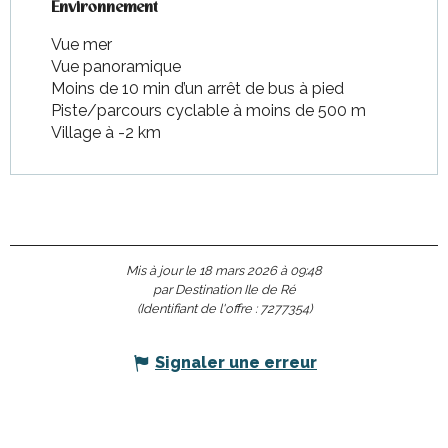
Environnement
Environnement
Vue mer
Vue panoramique
Moins de 10 min d’un arrêt de bus à pied
Piste/parcours cyclable à moins de 500 m
Village à -2 km
Mis à jour le 18 mars 2026 à 09:48
par Destination Ile de Ré
(Identifiant de l'offre :
7277354
)
Signaler une erreur