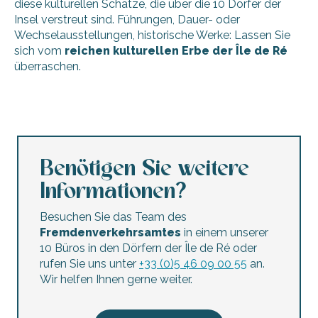
diese kulturellen Schätze, die über die 10 Dörfer der
Insel verstreut sind. Führungen, Dauer- oder
Wechselausstellungen, historische Werke: Lassen Sie
sich vom
reichen
kulturellen
Erbe der Île de Ré
überraschen.
Geführte Besichtigung des Ökomuseums und Entdeckung 
Abbaye des Chateliers
Kirche Saint-Étienne von Ars-en-Ré
Redoute de Sablanceaux
Benötigen Sie weitere
Découvrez le port de nuit depuis l'observatoire de Saint-M
Informationen?
Musée de la Maison du Fier: Ausstellung über die biologisch
Entdecken Sie eine alte Buchbinderei im Atelier Quillet
Besuchen Sie das Team des
Kirche St. Katharina La Flotte
Fremdenverkehrsamtes
in einem unserer
Les écluses à poissons de Sainte-Marie-de-Ré
10 Büros in den Dörfern der Île de Ré oder
Kirche und Glockenturm Sternwarte von Saint-Martin de R
rufen Sie uns unter
+33 (0)5 46 09 00 55
an.
Aquarium La Rochelle
Wir helfen Ihnen gerne weiter.
Glockenturm