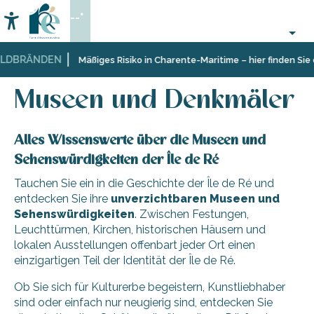
Aller
--°
au
Accessibilité
Suche
contenu
principal
LDBRÄNDEN
Startseite
Organisieren
Sehenswürdigkeiten,
Museen und Denkmäler
Mäßiges Risiko in Charente-Maritime – hier finden Sie 
–
Kulturerbe,
Aktivitäten
Kultur
Museen und Denkmäler
und
Freizeit
Alles Wissenswerte über die Museen und
Sehenswürdigkeiten der Île de Ré
Tauchen Sie ein in die Geschichte der Île de Ré und
entdecken Sie ihre
unverzichtbaren
Museen
und
Sehenswürdigkeiten
. Zwischen Festungen,
Leuchttürmen, Kirchen, historischen Häusern und
lokalen Ausstellungen offenbart jeder Ort einen
einzigartigen Teil der Identität der Île de Ré.
Ob Sie sich für Kulturerbe begeistern, Kunstliebhaber
sind oder einfach nur neugierig sind, entdecken Sie