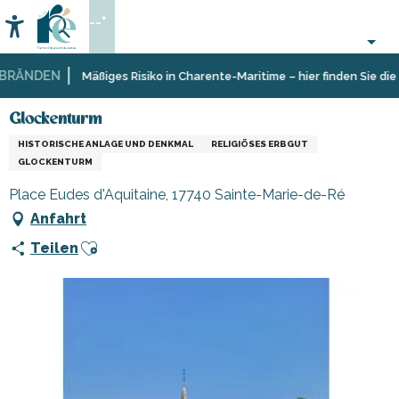
Aller
--°
au
Accessibilité
Suche
contenu
principal
RÄNDEN
Startseite
Organisieren
Sehenswürdigkeiten,
Museen
Glockenturm
Mäßiges Risiko in Charente-Maritime – hier finden Sie die E
–
Kulturerbe,
und
Aktivitäten
Kultur
Denkmäler
Glockenturm
und
HISTORISCHE ANLAGE UND DENKMAL
RELIGIÖSES ERBGUT
Freizeit
GLOCKENTURM
Place Eudes d'Aquitaine, 17740 Sainte-Marie-de-Ré
Anfahrt
Ajouter aux favoris
Teilen